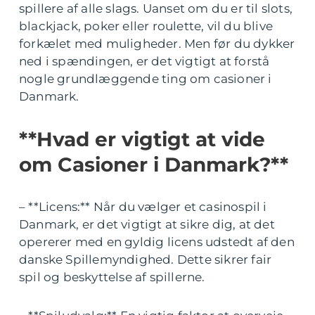
spillere af alle slags. Uanset om du er til slots,
blackjack, poker eller roulette, vil du blive
forkælet med muligheder. Men før du dykker
ned i spændingen, er det vigtigt at forstå
nogle grundlæggende ting om casioner i
Danmark.
**Hvad er vigtigt at vide
om Casioner i Danmark?**
– **Licens:** Når du vælger et casinospil i
Danmark, er det vigtigt at sikre dig, at det
opererer med en gyldig licens udstedt af den
danske Spillemyndighed. Dette sikrer fair
spil og beskyttelse af spillerne.