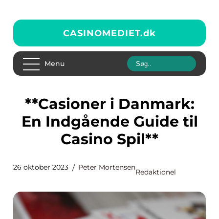
CASINOMEDIET.
dk
Menu
**Casioner i Danmark:
En Indgående Guide til
Casino Spil**
26 oktober 2023
Peter Mortensen
Redaktionel