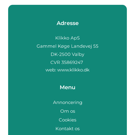
Adresse
web:
www.klikko.dk
Menu
Annoncering
Om os
Cookies
Kontakt os