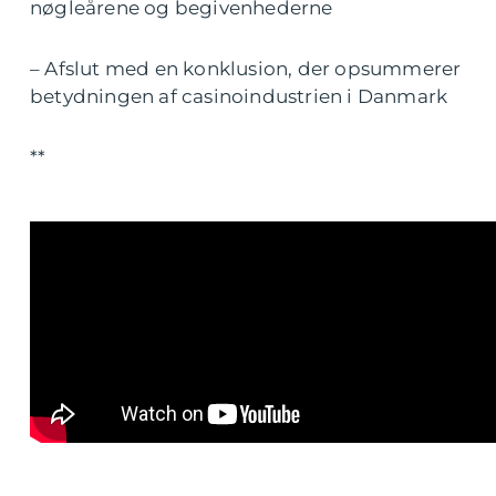
nøgleårene og begivenhederne
– Afslut med en konklusion, der opsummerer
betydningen af casinoindustrien i Danmark
**