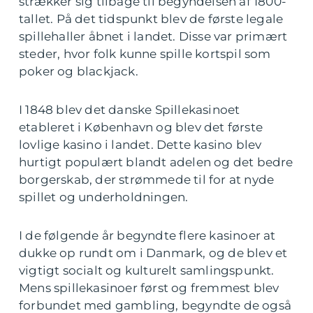
strækker sig tilbage til begyndelsen af 1800-
tallet. På det tidspunkt blev de første legale
spillehaller åbnet i landet. Disse var primært
steder, hvor folk kunne spille kortspil som
poker og blackjack.
I 1848 blev det danske Spillekasinoet
etableret i København og blev det første
lovlige kasino i landet. Dette kasino blev
hurtigt populært blandt adelen og det bedre
borgerskab, der strømmede til for at nyde
spillet og underholdningen.
I de følgende år begyndte flere kasinoer at
dukke op rundt om i Danmark, og de blev et
vigtigt socialt og kulturelt samlingspunkt.
Mens spillekasinoer først og fremmest blev
forbundet med gambling, begyndte de også