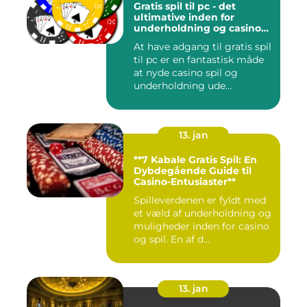
Gratis spil til pc - det
ultimative inden for
underholdning og casino
spil
At have adgang til gratis spil
til pc er en fantastisk måde
at nyde casino spil og
underholdning ude...
13. jan
**7 Kabale Gratis Spil: En
Dybdegående Guide til
Casino-Entusiaster**
Spilleverdenen er fyldt med
et væld af underholdning og
muligheder inden for casino
og spil. En af d...
13. jan