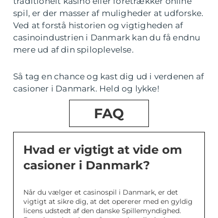
traditionelt kasino eller foretrækker online
spil, er der masser af muligheder at udforske.
Ved at forstå historien og vigtigheden af
casinoindustrien i Danmark kan du få endnu
mere ud af din spiloplevelse.
Så tag en chance og kast dig ud i verdenen af
casioner i Danmark. Held og lykke!
FAQ
Hvad er vigtigt at vide om
casioner i Danmark?
Når du vælger et casinospil i Danmark, er det
vigtigt at sikre dig, at det opererer med en gyldig
licens udstedt af den danske Spillemyndighed.