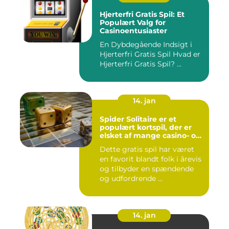
Hjerterfri Gratis Spil: Et
Populært Valg for
Casinoentusiaster
En Dybdegående Indsigt i
Hjerterfri Gratis Spil Hvad er
Hjerterfri Gratis Spil? ...
14. jan
Spider Solitaire er et
populært kortspil, der er
elsket af mange casino- og
spilleentusiaster
Dette gratis spil har været
en favorit blandt folk i årevis
og tilbyder en spændende
og udfordrende ...
14. jan