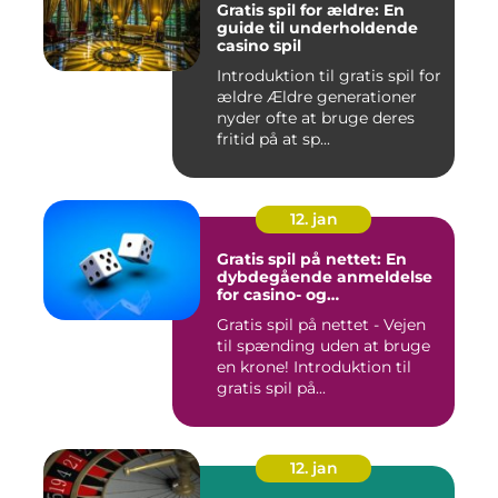
Gratis spil for ældre: En
guide til underholdende
casino spil
Introduktion til gratis spil for
ældre Ældre generationer
nyder ofte at bruge deres
fritid på at sp...
12. jan
Gratis spil på nettet: En
dybdegående anmeldelse
for casino- og
spilentusiaster
Gratis spil på nettet - Vejen
til spænding uden at bruge
en krone! Introduktion til
gratis spil på...
12. jan