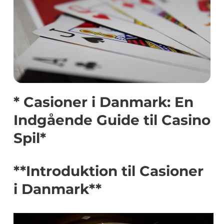
* Casioner i Danmark: En
Indgående Guide til Casino
Spil*
**Introduktion til Casioner
i Danmark**