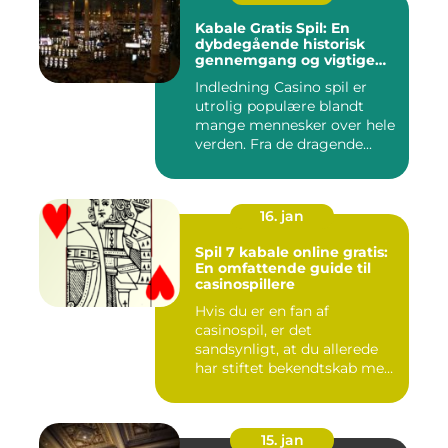
Kabale Gratis Spil: En
dybdegående historisk
gennemgang og vigtige
informationer
Indledning Casino spil er
utrolig populære blandt
mange mennesker over hele
verden. Fra de dragende...
16. jan
Spil 7 kabale online gratis:
En omfattende guide til
casinospillere
Hvis du er en fan af
casinospil, er det
sandsynligt, at du allerede
har stiftet bekendtskab med
trad...
15. jan