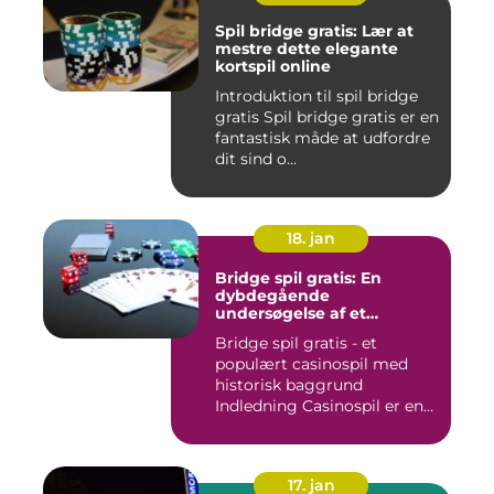
Spil bridge gratis: Lær at
mestre dette elegante
kortspil online
Introduktion til spil bridge
gratis Spil bridge gratis er en
fantastisk måde at udfordre
dit sind o...
18. jan
Bridge spil gratis: En
dybdegående
undersøgelse af et
populært casinospil
Bridge spil gratis - et
populært casinospil med
historisk baggrund
Indledning Casinospil er en
kil...
17. jan