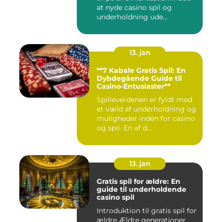
at nyde casino spil og
underholdning ude...
13. jan
**7 Kabale Gratis Spil: En
Dybdegående Guide til
Casino-Entusiaster**
Spilleverdenen er fyldt med
et væld af underholdning og
muligheder inden for casino
og spil. En af d...
13. jan
Gratis spil for ældre: En
guide til underholdende
casino spil
Introduktion til gratis spil for
ældre Ældre generationer