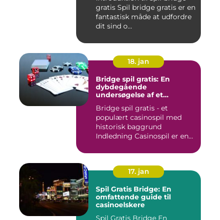
gratis Spil bridge gratis er en
fantastisk måde at udfordre
dit sind o...
18. jan
Bridge spil gratis: En
dybdegående
undersøgelse af et
populært casinospil
Bridge spil gratis - et
populært casinospil med
historisk baggrund
Indledning Casinospil er en
kil...
17. jan
Spil Gratis Bridge: En
omfattende guide til
casinoelskere
Spil Gratis Bridge En