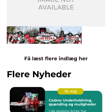
Få læst flere indlæg her
Flere Nyheder
10. maj
Casino: Underholdning,
spænding og muligheder
I de seneste årtier har