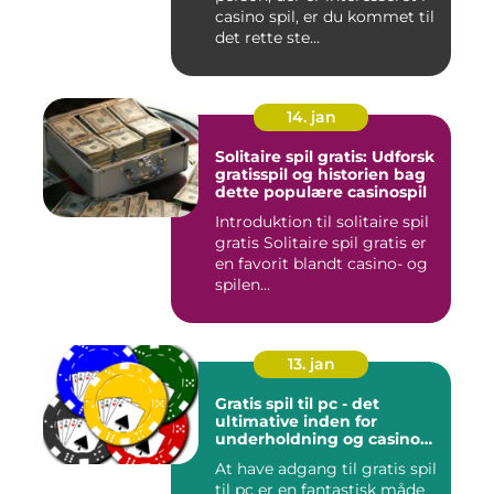
casino spil, er du kommet til
det rette ste...
14. jan
Solitaire spil gratis: Udforsk
gratisspil og historien bag
dette populære casinospil
Introduktion til solitaire spil
gratis Solitaire spil gratis er
en favorit blandt casino- og
spilen...
13. jan
Gratis spil til pc - det
ultimative inden for
underholdning og casino
spil
At have adgang til gratis spil
til pc er en fantastisk måde