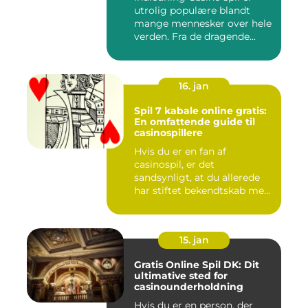
utrolig populære blandt
mange mennesker over hele
verden. Fra de dragende...
16. jan
Spil 7 kabale online gratis:
En omfattende guide til
casinospillere
Hvis du er en fan af
casinospil, er det
sandsynligt, at du allerede
har stiftet bekendtskab med
trad...
15. jan
Gratis Online Spil DK: Dit
ultimative sted for
casinounderholdning
Hvis du er en person, der