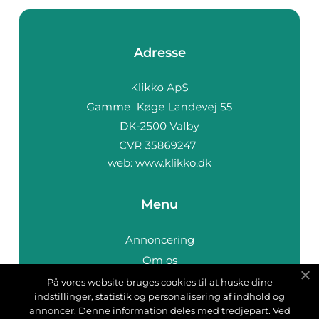
Adresse
web:
www.klikko.dk
Menu
Annoncering
Om os
Cookies
På vores website bruges cookies til at huske dine
indstillinger, statistik og personalisering af indhold og
Kontakt os
annoncer. Denne information deles med tredjepart. Ved