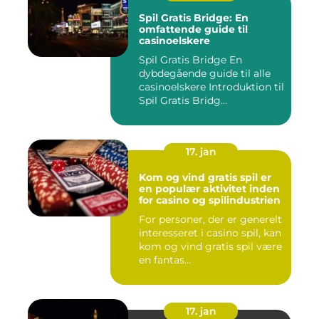
Spil Gratis Bridge: En
omfattende guide til
casinoelskere
Spil Gratis Bridge En
dybdegående guide til alle
casinoelskere Introduktion til
Spil Gratis Bridg...
17. jan
Kom og vind gratis spil er
en populær aktivitet inden
for casino og spilindustrien
For personer, der er generelt
interesseret i casino spil, kan
kom og vind gratis spil være
en fantas...
17. jan