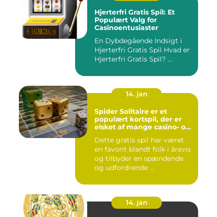
Hjerterfri Gratis Spil: Et
Populært Valg for
Casinoentusiaster
En Dybdegående Indsigt i
Hjerterfri Gratis Spil Hvad er
Hjerterfri Gratis Spil? ...
14. jan
Spider Solitaire er et
populært kortspil, der er
elsket af mange casino- og
spilleentusiaster
Dette gratis spil har været
en favorit blandt folk i årevis
og tilbyder en spændende
og udfordrende ...
14. jan