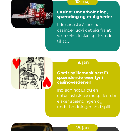
10. maj
Casino: Underholdning,
spænding og muligheder
I de seneste årtier har
casinoer udviklet sig fra at
være eksklusive spillesteder
til at...
18. jan
Gratis spillemaskiner: Et
spændende eventyr i
casinoverdenen
Indledning: Er du en
entusiastisk casinospiller, der
elsker spændingen og
underholdningen ved spill...
18. jan