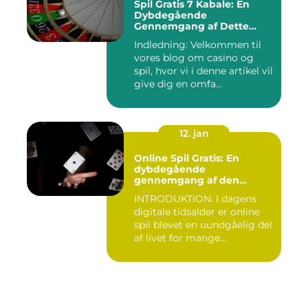
Spil Gratis 7 Kabale: En
Dybdegående
Gennemgang af Dette
Casino Kortspil
Indledning: Velkommen til
vores blog om casino og
spil, hvor vi i denne artikel vil
give dig en omfa...
12. jan
Online Spil Gratis: En
dybdegående
gennemgang af den
spændende verden af
INTRODUKTION: I dagens
gratis online casino spil
digitale tidsalder er online
spil blevet en uundgåelig del
af livet for mange...