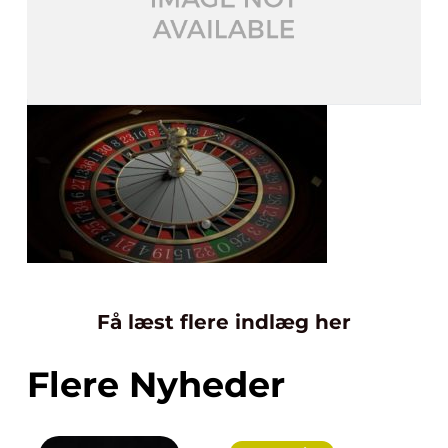
Få læst flere indlæg her
Flere Nyheder