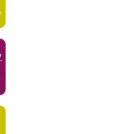
g
g
l
r
e