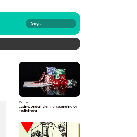
10. maj
Casino: Underholdning, spænding og
muligheder