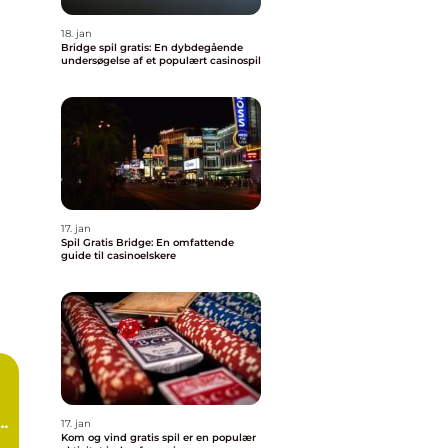
18. jan
Bridge spil gratis: En dybdegående
undersøgelse af et populært casinospil
17. jan
Spil Gratis Bridge: En omfattende
guide til casinoelskere
r
17. jan
Kom og vind gratis spil er en populær