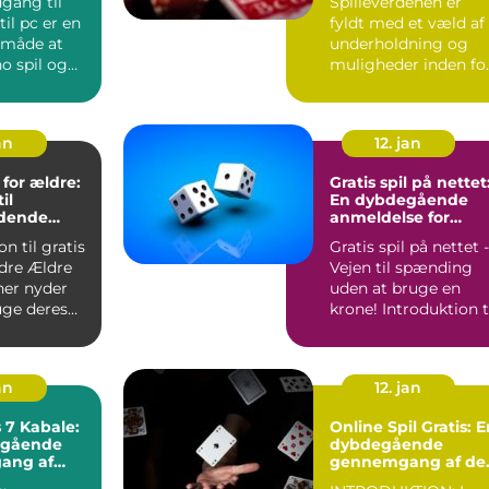
gang til
Spilleverdenen er
Entusiaster**
 til pc er en
fyldt med et væld af
k måde at
underholdning og
o spil og
muligheder inden fo
ing ude...
casino og spil. En af
d...
an
12. jan
l for ældre:
Gratis spil på nettet
il
En dybdegående
dende
anmeldelse for
l
casino- og
n til gratis
Gratis spil på nettet -
spilentusiaster
 Ældre
Vejen til spænding
ner nyder
uden at bruge en
uge deres
krone! Introduktion til
 sp...
gratis spil på...
an
12. jan
s 7 Kabale:
Online Spil Gratis: 
egående
dybdegående
ang af
gennemgang af de
ino Kortspil
spændende verden