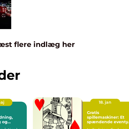
æst flere indlæg her
der
maj
18. jan
Gratis
dning,
spillemaskiner: Et
 og
spændende eventy
er
i casinoverdenen