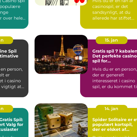
il
Hvis du er en fan af
g populære
casinospil, er det
oner
ange
sandsynligt, at du
 over hele
allerede har stiftet
a de
bekendtskab med
.
trad...
an
15. jan
ine Spil
Gratis spil 7 kabalen
ltimative
Det perfekte casino
spil for
derholdnin
casinointeressered
 en person,
Hvis du er en person,
lt er
der er generelt
et i casino
interesseret i casino
t vigtigt at
spil, er du kommet ti
rati...
det rette sted. I...
an
14. jan
Gratis Spil:
Spider Solitaire er e
rt Valg for
populært kortspil,
usiaster
der er elsket af
mange casino- og