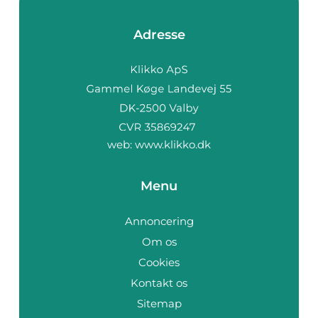
Adresse
web:
www.klikko.dk
Menu
Annoncering
Om os
Cookies
Kontakt os
Sitemap