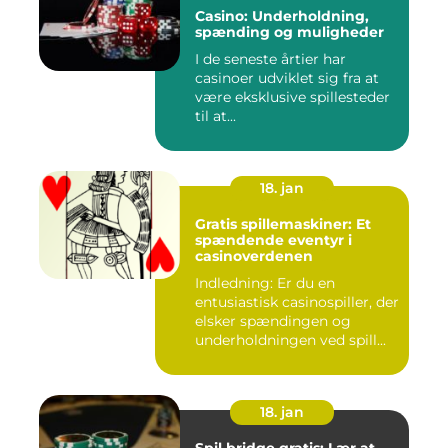
Casino: Underholdning,
spænding og muligheder
I de seneste årtier har
casinoer udviklet sig fra at
være eksklusive spillesteder
til at...
18. jan
Gratis spillemaskiner: Et
spændende eventyr i
casinoverdenen
Indledning: Er du en
entusiastisk casinospiller, der
elsker spændingen og
underholdningen ved spill...
18. jan