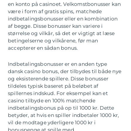
en konto på casinoet. Velkomstbonusser kan
være i form af gratis spins, matchede
indbetalingsbonusser eller en kombination
af begge. Disse bonusser kan variere i
størrelse og vilkår, så det er vigtigt at læse
betingelserne og vilkårene, før man
accepterer en sådan bonus.
Indbetalingsbonusser er en anden type
dansk casino bonus, der tilbydes til både nye
og eksisterende spillere. Disse bonusser
tildeles typisk baseret på beløbet af
spillernes indskud. For eksempel kan et
casino tilbyde en 100% matchende
indbetalingsbonus på op til 1000 kr. Dette
betyder, at hvis en spiller indbetaler 1000 kr,
vil de modtage yderligere 1000 kr i
bonuspenge at spille med.