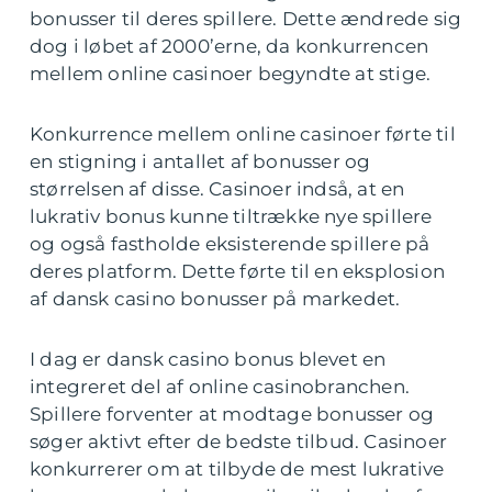
bonusser til deres spillere. Dette ændrede sig
dog i løbet af 2000’erne, da konkurrencen
mellem online casinoer begyndte at stige.
Konkurrence mellem online casinoer førte til
en stigning i antallet af bonusser og
størrelsen af disse. Casinoer indså, at en
lukrativ bonus kunne tiltrække nye spillere
og også fastholde eksisterende spillere på
deres platform. Dette førte til en eksplosion
af dansk casino bonusser på markedet.
I dag er dansk casino bonus blevet en
integreret del af online casinobranchen.
Spillere forventer at modtage bonusser og
søger aktivt efter de bedste tilbud. Casinoer
konkurrerer om at tilbyde de mest lukrative