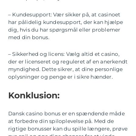
– Kundesupport: Vær sikker på, at casinoet
har pålidelig kundesupport, der kan hjælpe
dig, hvis du har spørgsmål eller problemer
med din bonus.
– Sikkerhed og licens: Vælg altid et casino,
der er licenseret og reguleret af en anerkendt
myndighed. Dette sikrer, at dine personlige
oplysninger og penge er i sikre hænder.
Konklusion:
Dansk casino bonus er en spændende måde
at forbedre din spiloplevelse på. Med de
rigtige bonusser kan du spille længere, prøve