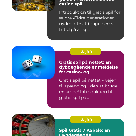
casino spil
Introduktion til gratis spil for
ældre Ældre generationer
nyder ofte at bruge deres
fritid på at sp...
12. jan
Gratis spil på nettet: En
dybdegående anmeldelse
for casino- og
spilentusiaster
Gratis spil på nettet - Vejen
til spænding uden at bruge
en krone! Introduktion til
gratis spil på...
12. jan
Spil Gratis 7 Kabale: En
Dybdegående