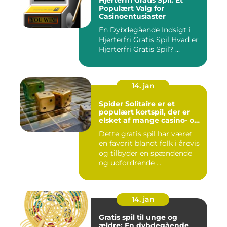
Hjerterfri Gratis Spil: Et
Populært Valg for
Casinoentusiaster
En Dybdegående Indsigt i
Hjerterfri Gratis Spil Hvad er
Hjerterfri Gratis Spil? ...
14. jan
Spider Solitaire er et
populært kortspil, der er
elsket af mange casino- og
spilleentusiaster
Dette gratis spil har været
en favorit blandt folk i årevis
og tilbyder en spændende
og udfordrende ...
14. jan
Gratis spil til unge og
ældre: En dybdegående