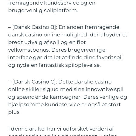
fremragende kundeservice og en
brugervenlig spilplatform.
– [Dansk Casino B]: En anden fremragende
dansk casino online mulighed, der tilbyder et
bredt udvalg af spil og en flot
velkomstbonus. Deres brugervenlige
interface gør det let at finde dine favoritspil
og nyde en fantastisk spiloplevelse.
– [Dansk Casino C]: Dette danske casino
online skiller sig ud med sine innovative spil
og spændende kampagner. Deres venlige og
hjælpsomme kundeservice er også et stort
plus.
I denne artikel har vi udforsket verden af