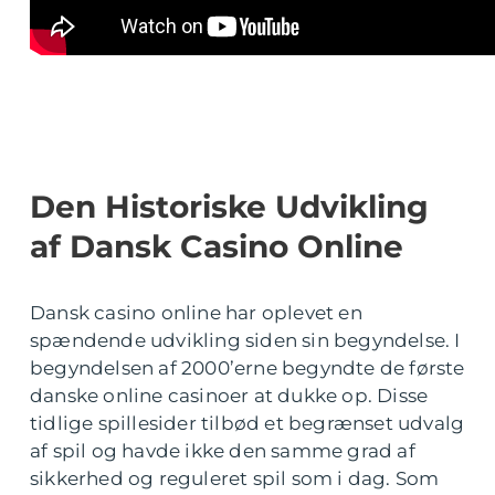
Den Historiske Udvikling
af Dansk Casino Online
Dansk casino online har oplevet en
spændende udvikling siden sin begyndelse. I
begyndelsen af 2000’erne begyndte de første
danske online casinoer at dukke op. Disse
tidlige spillesider tilbød et begrænset udvalg
af spil og havde ikke den samme grad af
sikkerhed og reguleret spil som i dag. Som