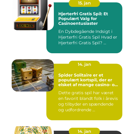
15. jan
Hjerterfri Gratis Spil: Et
Populært Valg for
Casinoentusiaster
En Dybdegående Indsigt i
Hjerterfri Gratis Spil Hvad er
Hjerterfri Gratis Spil? ...
14. jan
Spider Solitaire er et
populært kortspil, der er
elsket af mange casino- og
spilleentusiaster
Dette gratis spil har været
en favorit blandt folk i årevis
og tilbyder en spændende
og udfordrende ...
14. jan