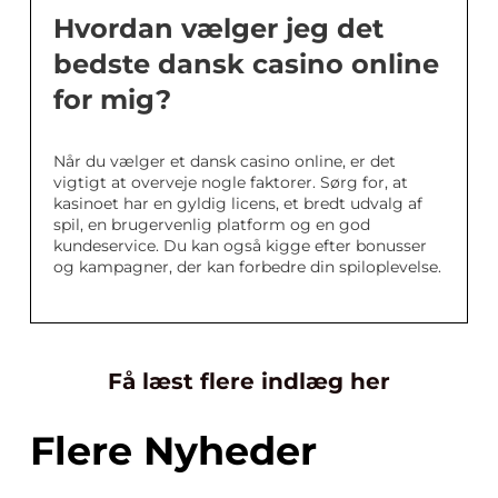
Hvordan vælger jeg det
bedste dansk casino online
for mig?
Når du vælger et dansk casino online, er det
vigtigt at overveje nogle faktorer. Sørg for, at
kasinoet har en gyldig licens, et bredt udvalg af
spil, en brugervenlig platform og en god
kundeservice. Du kan også kigge efter bonusser
og kampagner, der kan forbedre din spiloplevelse.
Få læst flere indlæg her
Flere Nyheder