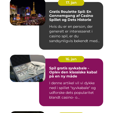
17. jan
Gratis Roulette Spil: En
Gennemgang af Casino
Spillet og Dets Historie
Hvis du er en person, der
generelt er interesseret i
casino spil, er du
sandsynligvis bekendt med
ro...
16. jan
Spil gratis syvkabale -
Oplev den klassiske kabal
på en ny måde
I denne artikel vil vi dykke
ned i spillet "syvkabale" og
udforske dets popularitet
blandt casino- o...