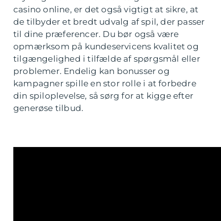
casino online, er det også vigtigt at sikre, at
de tilbyder et bredt udvalg af spil, der passer
til dine præferencer. Du bør også være
opmærksom på kundeservicens kvalitet og
tilgængelighed i tilfælde af spørgsmål eller
problemer. Endelig kan bonusser og
kampagner spille en stor rolle i at forbedre
din spiloplevelse, så sørg for at kigge efter
generøse tilbud.