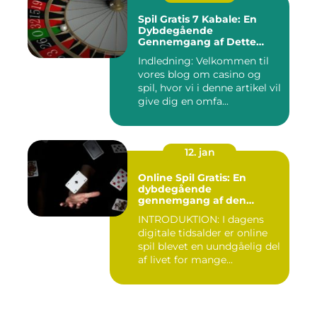
Spil Gratis 7 Kabale: En
Dybdegående
Gennemgang af Dette
Casino Kortspil
Indledning: Velkommen til
vores blog om casino og
spil, hvor vi i denne artikel vil
give dig en omfa...
12. jan
Online Spil Gratis: En
dybdegående
gennemgang af den
spændende verden af
INTRODUKTION: I dagens
gratis online casino spil
digitale tidsalder er online
spil blevet en uundgåelig del
af livet for mange...