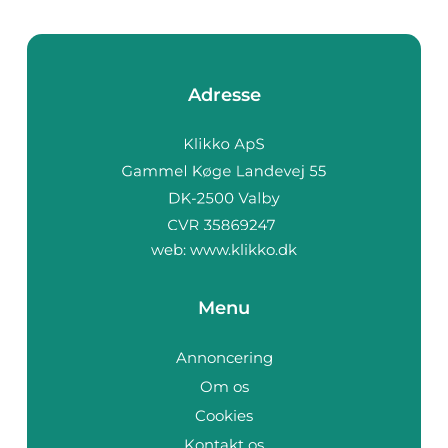
Adresse
web:
www.klikko.dk
Menu
Annoncering
Om os
Cookies
Kontakt os