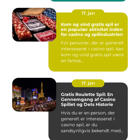
17. jan
Kom og vind gratis spil er
en populær aktivitet inden
for casino og spilindustrien
For personer, der er generelt
interesseret i casino spil, kan
kom og vind gratis spil være
en fantas...
17. jan
Gratis Roulette Spil: En
Gennemgang af Casino
Spillet og Dets Historie
Hvis du er en person, der
generelt er interesseret i
casino spil, er du
sandsynligvis bekendt med
ro...