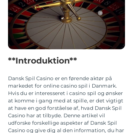
**Introduktion**
Dansk Spil Casino er en førende aktør på
markedet for online casino spil i Danmark.
Hvis du er interesseret i casino spil og ønsker
at komme i gang med at spille, er det vigtigt
at have en god forståelse af, hvad Dansk Spil
Casino har at tilbyde. Denne artikel vil
udforske forskellige aspekter af Dansk Spil
Casino og give dig al den information, du har