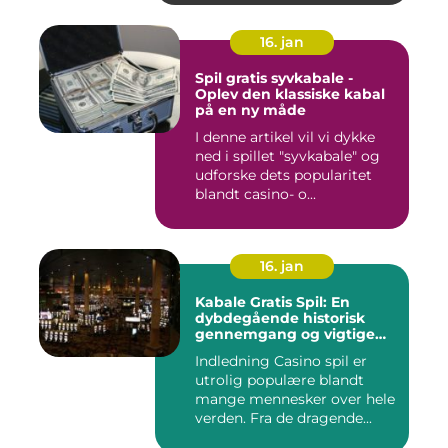
16. jan
Spil gratis syvkabale -
Oplev den klassiske kabal
på en ny måde
I denne artikel vil vi dykke
ned i spillet "syvkabale" og
udforske dets popularitet
blandt casino- o...
16. jan
Kabale Gratis Spil: En
dybdegående historisk
gennemgang og vigtige
informationer
Indledning Casino spil er
utrolig populære blandt
mange mennesker over hele
verden. Fra de dragende...