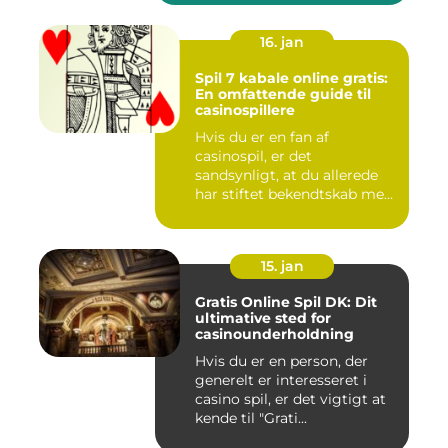
16. jan
Spil 7 kabale online gratis:
En omfattende guide til
casinospillere
Hvis du er en fan af
casinospil, er det
sandsynligt, at du allerede
har stiftet bekendtskab med
trad...
15. jan
Gratis Online Spil DK: Dit
ultimative sted for
casinounderholdning
Hvis du er en person, der
generelt er interesseret i
casino spil, er det vigtigt at
kende til "Grati...