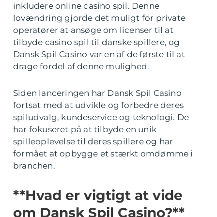
inkludere online casino spil. Denne
lovændring gjorde det muligt for private
operatører at ansøge om licenser til at
tilbyde casino spil til danske spillere, og
Dansk Spil Casino var en af de første til at
drage fordel af denne mulighed.
Siden lanceringen har Dansk Spil Casino
fortsat med at udvikle og forbedre deres
spiludvalg, kundeservice og teknologi. De
har fokuseret på at tilbyde en unik
spilleoplevelse til deres spillere og har
formået at opbygge et stærkt omdømme i
branchen.
**Hvad er vigtigt at vide
om Dansk Spil Casino?**