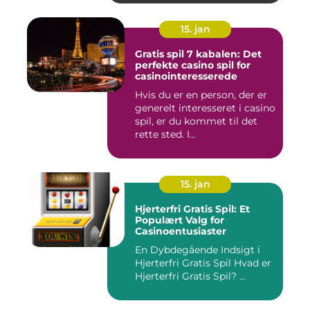
15. jan
Gratis spil 7 kabalen: Det
perfekte casino spil for
casinointeresserede
Hvis du er en person, der er
generelt interesseret i casino
spil, er du kommet til det
rette sted. I...
15. jan
Hjerterfri Gratis Spil: Et
Populært Valg for
Casinoentusiaster
En Dybdegående Indsigt i
Hjerterfri Gratis Spil Hvad er
Hjerterfri Gratis Spil? ...