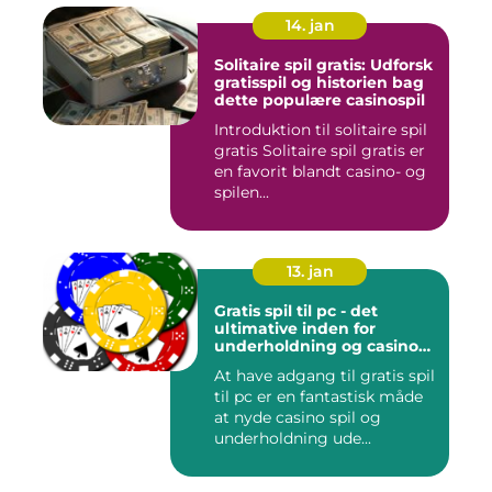
14. jan
Solitaire spil gratis: Udforsk
gratisspil og historien bag
dette populære casinospil
Introduktion til solitaire spil
gratis Solitaire spil gratis er
en favorit blandt casino- og
spilen...
13. jan
Gratis spil til pc - det
ultimative inden for
underholdning og casino
spil
At have adgang til gratis spil
til pc er en fantastisk måde
at nyde casino spil og
underholdning ude...