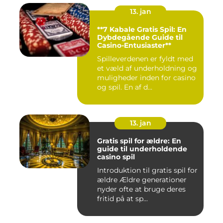
13. jan
**7 Kabale Gratis Spil: En
Dybdegående Guide til
Casino-Entusiaster**
Spilleverdenen er fyldt med
et væld af underholdning og
muligheder inden for casino
og spil. En af d...
13. jan
Gratis spil for ældre: En
guide til underholdende
casino spil
Introduktion til gratis spil for
ældre Ældre generationer
nyder ofte at bruge deres
fritid på at sp...