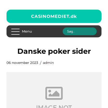
CASINOMEDIET.
dk
Menu
danske poker sider
06 november 2023
admin