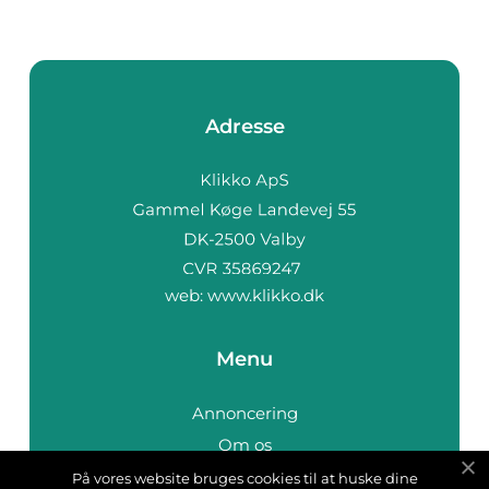
Adresse
web:
www.klikko.dk
Menu
Annoncering
Om os
Cookies
På vores website bruges cookies til at huske dine