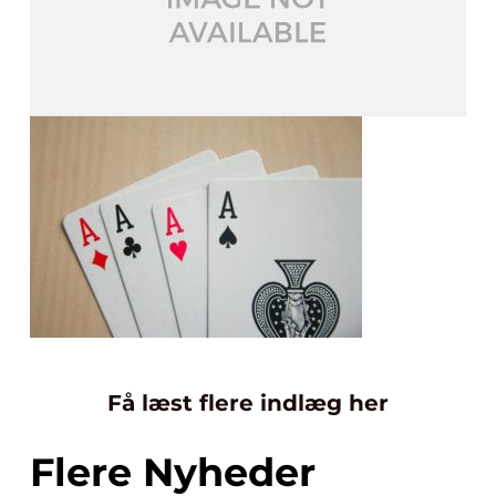
Få læst flere indlæg her
Flere Nyheder