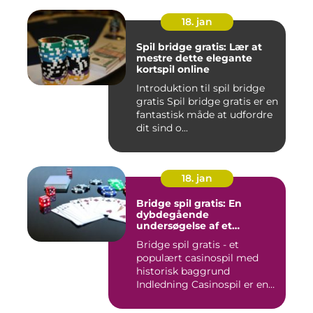
18. jan
Spil bridge gratis: Lær at
mestre dette elegante
kortspil online
Introduktion til spil bridge
gratis Spil bridge gratis er en
fantastisk måde at udfordre
dit sind o...
18. jan
Bridge spil gratis: En
dybdegående
undersøgelse af et
populært casinospil
Bridge spil gratis - et
populært casinospil med
historisk baggrund
Indledning Casinospil er en
kil...