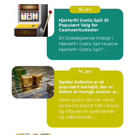
15. jan
Hjerterfri Gratis Spil: Et
Populært Valg for
Casinoentusiaster
En Dybdegående Indsigt i
Hjerterfri Gratis Spil Hvad er
Hjerterfri Gratis Spil? ...
14. jan
Spider Solitaire er et
populært kortspil, der er
elsket af mange casino- og
spilleentusiaster
Dette gratis spil har været
en favorit blandt folk i årevis
og tilbyder en spændende
og udfordrende ...