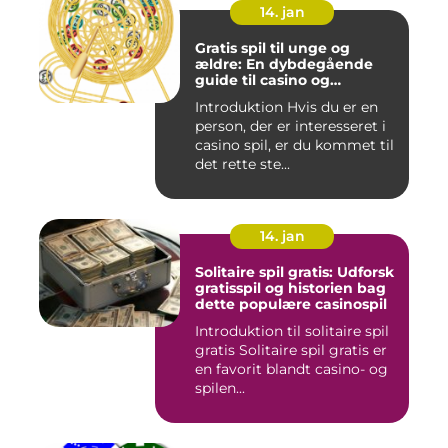
14. jan
Gratis spil til unge og
ældre: En dybdegående
guide til casino og
spilentusiaster
Introduktion Hvis du er en
person, der er interesseret i
casino spil, er du kommet til
det rette ste...
14. jan
Solitaire spil gratis: Udforsk
gratisspil og historien bag
dette populære casinospil
Introduktion til solitaire spil
gratis Solitaire spil gratis er
en favorit blandt casino- og
spilen...