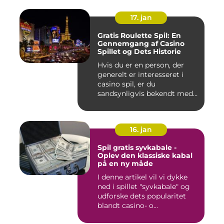
17. jan
Gratis Roulette Spil: En
Gennemgang af Casino
Spillet og Dets Historie
Hvis du er en person, der
generelt er interesseret i
casino spil, er du
sandsynligvis bekendt med
ro...
16. jan
Spil gratis syvkabale -
Oplev den klassiske kabal
på en ny måde
I denne artikel vil vi dykke
ned i spillet "syvkabale" og
udforske dets popularitet
blandt casino- o...