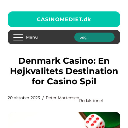
CASINOMEDIET.
dk
Menu
Denmark Casino: En
Højkvalitets Destination
for Casino Spil
20 oktober 2023
Peter Mortensen
Redaktionel