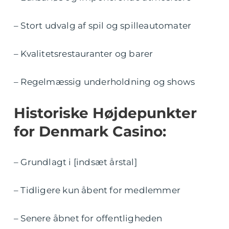
– Stort udvalg af spil og spilleautomater
– Kvalitetsrestauranter og barer
– Regelmæssig underholdning og shows
Historiske Højdepunkter
for Denmark Casino:
– Grundlagt i [indsæt årstal]
– Tidligere kun åbent for medlemmer
– Senere åbnet for offentligheden