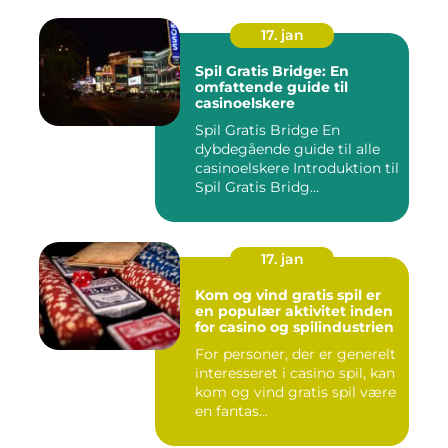
17. jan
Spil Gratis Bridge: En
omfattende guide til
casinoelskere
Spil Gratis Bridge En
dybdegående guide til alle
casinoelskere Introduktion til
Spil Gratis Bridg...
17. jan
Kom og vind gratis spil er
en populær aktivitet inden
for casino og spilindustrien
For personer, der er generelt
interesseret i casino spil, kan
kom og vind gratis spil være
en fantas...