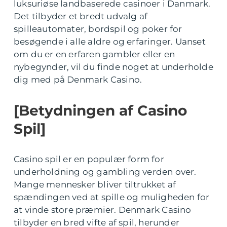
luksuriøse landbaserede casinoer i Danmark.
Det tilbyder et bredt udvalg af
spilleautomater, bordspil og poker for
besøgende i alle aldre og erfaringer. Uanset
om du er en erfaren gambler eller en
nybegynder, vil du finde noget at underholde
dig med på Denmark Casino.
[Betydningen af Casino
Spil]
Casino spil er en populær form for
underholdning og gambling verden over.
Mange mennesker bliver tiltrukket af
spændingen ved at spille og muligheden for
at vinde store præmier. Denmark Casino
tilbyder en bred vifte af spil, herunder