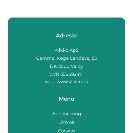
Adresse
web:
www.klikko.dk
Menu
Annoncering
Om os
Cookies