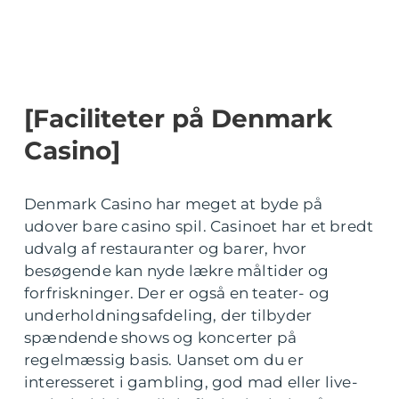
[Faciliteter på Denmark
Casino]
Denmark Casino har meget at byde på
udover bare casino spil. Casinoet har et bredt
udvalg af restauranter og barer, hvor
besøgende kan nyde lækre måltider og
forfriskninger. Der er også en teater- og
underholdningsafdeling, der tilbyder
spændende shows og koncerter på
regelmæssig basis. Uanset om du er
interesseret i gambling, god mad eller live-