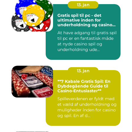
13. jan
Gratis spil til pc - det
ultimative inden for
underholdning og casino
spil
At have adgang til gratis spil
til pc er en fantastisk måde
at nyde casino spil og
underholdning ude...
13. jan
**7 Kabale Gratis Spil: En
Dybdegående Guide til
Casino-Entusiaster**
Spilleverdenen er fyldt med
et væld af underholdning og
muligheder inden for casino
og spil. En af d...