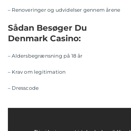
– Renoveringer og udvidelser gennem årene
Sådan Besøger Du
Denmark Casino:
– Aldersbegrænsning på 18 år
– Krav om legitimation
– Dresscode