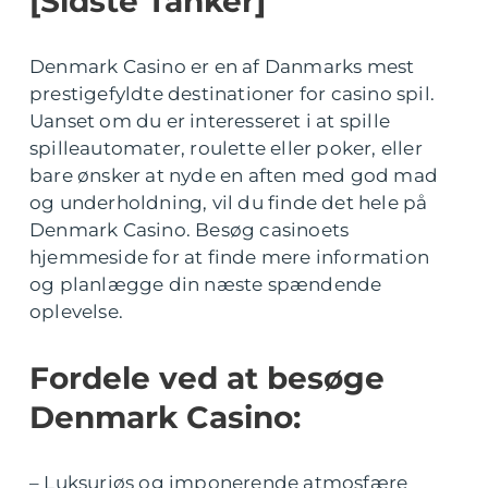
[Sidste Tanker]
Denmark Casino er en af Danmarks mest
prestigefyldte destinationer for casino spil.
Uanset om du er interesseret i at spille
spilleautomater, roulette eller poker, eller
bare ønsker at nyde en aften med god mad
og underholdning, vil du finde det hele på
Denmark Casino. Besøg casinoets
hjemmeside for at finde mere information
og planlægge din næste spændende
oplevelse.
Fordele ved at besøge
Denmark Casino:
– Luksuriøs og imponerende atmosfære