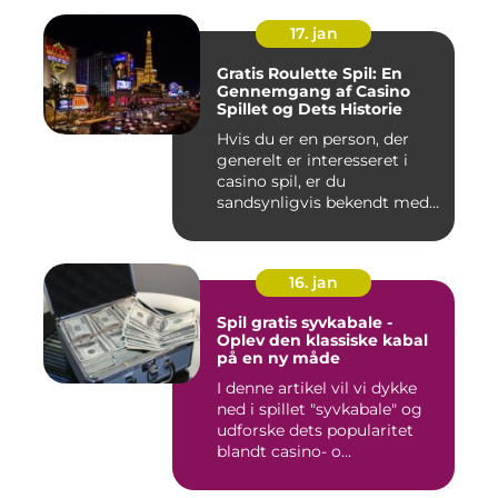
17. jan
Gratis Roulette Spil: En
Gennemgang af Casino
Spillet og Dets Historie
Hvis du er en person, der
generelt er interesseret i
casino spil, er du
sandsynligvis bekendt med
ro...
16. jan
Spil gratis syvkabale -
Oplev den klassiske kabal
på en ny måde
I denne artikel vil vi dykke
ned i spillet "syvkabale" og
udforske dets popularitet
blandt casino- o...