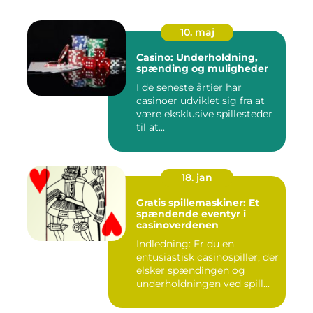
10. maj
Casino: Underholdning,
spænding og muligheder
I de seneste årtier har
casinoer udviklet sig fra at
være eksklusive spillesteder
til at...
18. jan
Gratis spillemaskiner: Et
spændende eventyr i
casinoverdenen
Indledning: Er du en
entusiastisk casinospiller, der
elsker spændingen og
underholdningen ved spill...