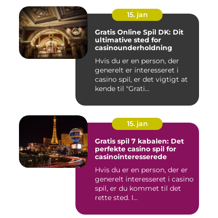
15. jan
Gratis Online Spil DK: Dit
ultimative sted for
casinounderholdning
Hvis du er en person, der
generelt er interesseret i
casino spil, er det vigtigt at
kende til "Grati...
15. jan
Gratis spil 7 kabalen: Det
perfekte casino spil for
casinointeresserede
Hvis du er en person, der er
generelt interesseret i casino
spil, er du kommet til det
rette sted. I...