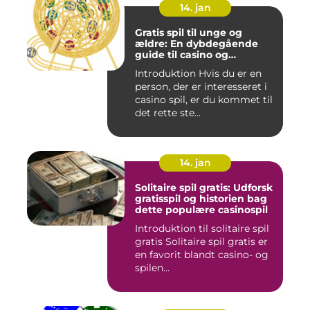
14. jan
Gratis spil til unge og
ældre: En dybdegående
guide til casino og
spilentusiaster
Introduktion Hvis du er en
person, der er interesseret i
casino spil, er du kommet til
det rette ste...
14. jan
Solitaire spil gratis: Udforsk
gratisspil og historien bag
dette populære casinospil
Introduktion til solitaire spil
gratis Solitaire spil gratis er
en favorit blandt casino- og
spilen...