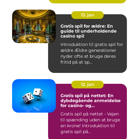
13. jan
Gratis spil for ældre: En
guide til underholdende
casino spil
Introduktion til gratis spil for
ældre Ældre generationer
nyder ofte at bruge deres
fritid på at sp...
12. jan
Gratis spil på nettet: En
dybdegående anmeldelse
for casino- og
spilentusiaster
Gratis spil på nettet - Vejen
til spænding uden at bruge
en krone! Introduktion til
gratis spil på...