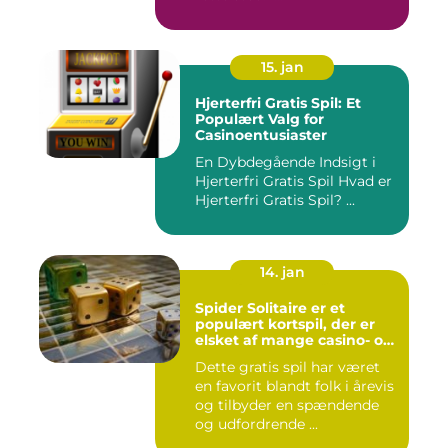
15. jan
Hjerterfri Gratis Spil: Et
Populært Valg for
Casinoentusiaster
En Dybdegående Indsigt i
Hjerterfri Gratis Spil Hvad er
Hjerterfri Gratis Spil? ...
14. jan
Spider Solitaire er et
populært kortspil, der er
elsket af mange casino- og
spilleentusiaster
Dette gratis spil har været
en favorit blandt folk i årevis
og tilbyder en spændende
og udfordrende ...