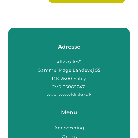
Adresse
web:
www.klikko.dk
Menu
Annoncering
Om os