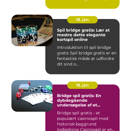
18. jan
Spil bridge gratis: Lær at
mestre dette elegante
kortspil online
Introduktion til spil bridge
gratis Spil bridge gratis er en
fantastisk måde at udfordre
dit sind o...
18. jan
Bridge spil gratis: En
dybdegående
undersøgelse af et
populært casinospil
Bridge spil gratis - et
populært casinospil med
historisk baggrund
Indledning Casinospil er en