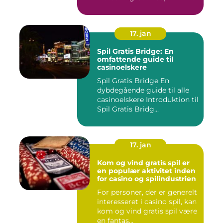
kil...
17. jan
Spil Gratis Bridge: En
omfattende guide til
casinoelskere
Spil Gratis Bridge En
dybdegående guide til alle
casinoelskere Introduktion til
Spil Gratis Bridg...
17. jan
Kom og vind gratis spil er
en populær aktivitet inden
for casino og spilindustrien
For personer, der er generelt
interesseret i casino spil, kan
kom og vind gratis spil være
en fantas...