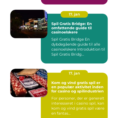
kil...
17. jan
Spil Gratis Bridge: En
omfattende guide til
casinoelskere
Spil Gratis Bridge En
dybdegående guide til alle
casinoelskere Introduktion til
Spil Gratis Bridg...
17. jan
Kom og vind gratis spil er
en populær aktivitet inden
for casino og spilindustrien
For personer, der er generelt
interesseret i casino spil, kan
kom og vind gratis spil være
en fantas...