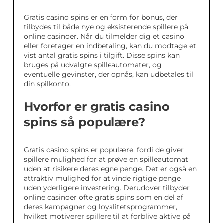
Gratis casino spins er en form for bonus, der
tilbydes til både nye og eksisterende spillere på
online casinoer. Når du tilmelder dig et casino
eller foretager en indbetaling, kan du modtage et
vist antal gratis spins i tilgift. Disse spins kan
bruges på udvalgte spilleautomater, og
eventuelle gevinster, der opnås, kan udbetales til
din spilkonto.
Hvorfor er gratis casino
spins så populære?
Gratis casino spins er populære, fordi de giver
spillere mulighed for at prøve en spilleautomat
uden at risikere deres egne penge. Det er også en
attraktiv mulighed for at vinde rigtige penge
uden yderligere investering. Derudover tilbyder
online casinoer ofte gratis spins som en del af
deres kampagner og loyalitetsprogrammer,
hvilket motiverer spillere til at forblive aktive på