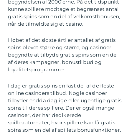
begyndelsen af 2000’erne. På det tidspunkt
kunne spillere modtage et begrænset antal
gratis spins som en del af velkomstbonusen,
når de tilmeldte sig et casino.
I løbet af det sidste årti er antallet af gratis
spins blevet større og større, og casinoer
begyndte at tilbyde gratis spins som en del
af deres kampagner, bonustilbud og
loyalitetsprogrammer.
I dag er gratis spins en fast del af de fleste
online casinoers tilbud. Nogle casinoer
tilbyder endda daglige eller ugentlige gratis
spins til deres spillere. Der er også mange
casinoer, der har dedikerede
spilleautomater, hvor spillere kan få gratis
spins som en del af spillets bonusfunktioner.