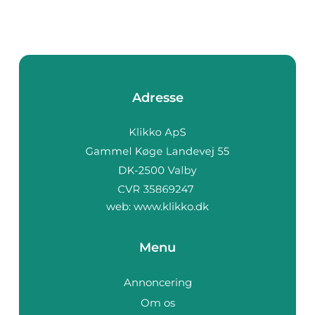
Adresse
web:
www.klikko.dk
Menu
Annoncering
Om os