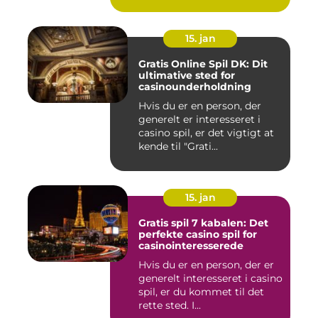
trad...
15. jan
Gratis Online Spil DK: Dit
ultimative sted for
casinounderholdning
Hvis du er en person, der
generelt er interesseret i
casino spil, er det vigtigt at
kende til "Grati...
15. jan
Gratis spil 7 kabalen: Det
perfekte casino spil for
casinointeresserede
Hvis du er en person, der er
generelt interesseret i casino
spil, er du kommet til det
rette sted. I...