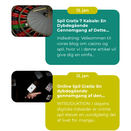
12. jan
Spil Gratis 7 Kabale: En
Dybdegående
Gennemgang af Dette
Casino Kortspil
Indledning: Velkommen til
vores blog om casino og
spil, hvor vi i denne artikel vil
give dig en omfa...
12. jan
Online Spil Gratis: En
dybdegående
gennemgang af den
spændende verden af
INTRODUKTION: I dagens
gratis online casino spil
digitale tidsalder er online
spil blevet en uundgåelig del
af livet for mange...