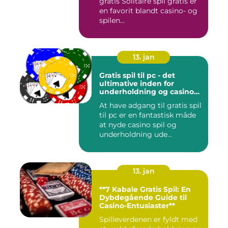
gratis Solitaire spil gratis er
en favorit blandt casino- og
spilen...
13. jan
Gratis spil til pc - det
ultimative inden for
underholdning og casino
spil
At have adgang til gratis spil
til pc er en fantastisk måde
at nyde casino spil og
underholdning ude...
13. jan
**7 Kabale Gratis Spil: En
Dybdegående Guide til
Casino-Entusiaster**
Spilleverdenen er fyldt med