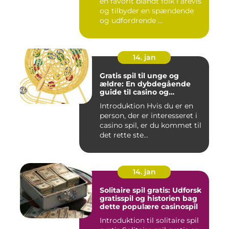
en favorit blandt folk i årevis
og tilbyder en spændende
og udfordrende ...
14. jan
Gratis spil til unge og
ældre: En dybdegående
guide til casino og
spilentusiaster
Introduktion Hvis du er en
person, der er interesseret i
casino spil, er du kommet til
det rette ste...
14. jan
Solitaire spil gratis: Udforsk
gratisspil og historien bag
dette populære casinospil
Introduktion til solitaire spil