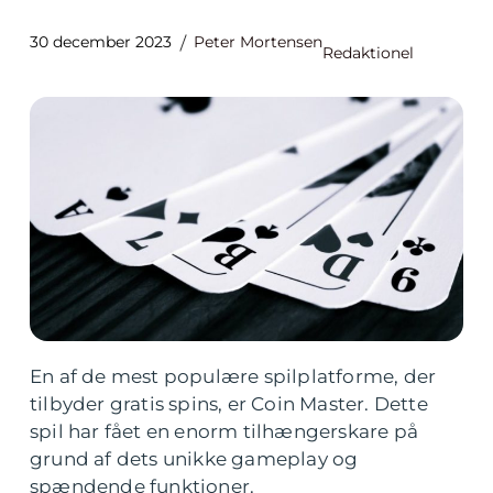
30 december 2023
Peter Mortensen
Redaktionel
En af de mest populære spilplatforme, der
tilbyder gratis spins, er Coin Master. Dette
spil har fået en enorm tilhængerskare på
grund af dets unikke gameplay og
spændende funktioner.