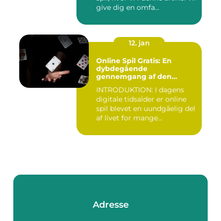
give dig en omfa...
12. jan
Online Spil Gratis: En
dybdegående
gennemgang af den
spændende verden af
INTRODUKTION: I dagens
gratis online casino spil
digitale tidsalder er online
spil blevet en uundgåelig del
af livet for mange...
Adresse