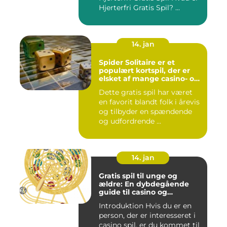
Hjerterfri Gratis Spil? ...
14. jan
Spider Solitaire er et
populært kortspil, der er
elsket af mange casino- og
spilleentusiaster
Dette gratis spil har været
en favorit blandt folk i årevis
og tilbyder en spændende
og udfordrende ...
14. jan
Gratis spil til unge og
ældre: En dybdegående
guide til casino og
spilentusiaster
Introduktion Hvis du er en
person, der er interesseret i
casino spil, er du kommet til