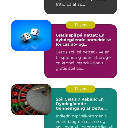
fritid på at sp...
12. jan
Gratis spil på nettet: En
dybdegående anmeldelse
for casino- og
spilentusiaster
Gratis spil på nettet - Vejen
til spænding uden at bruge
en krone! Introduktion til
gratis spil på...
12. jan
Spil Gratis 7 Kabale: En
Dybdegående
Gennemgang af Dette
Casino Kortspil
Indledning: Velkommen til
vores blog om casino og
spil, hvor vi i denne artikel vil