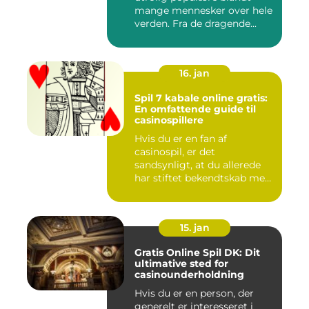
mange mennesker over hele
verden. Fra de dragende...
16. jan
Spil 7 kabale online gratis:
En omfattende guide til
casinospillere
Hvis du er en fan af
casinospil, er det
sandsynligt, at du allerede
har stiftet bekendtskab med
trad...
15. jan
Gratis Online Spil DK: Dit
ultimative sted for
casinounderholdning
Hvis du er en person, der
generelt er interesseret i