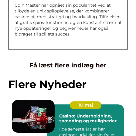
Coin Master har opnået sin popularitet ved at
tilbyde en unik spiloplevelse, der kombinerer
casinospil med strategi og byudvikling. Tilføjelsen
af gratis spins-funktionen og en konstant strøm af
nye opdateringer og begivenheder har også
bidraget til spillets succes.
Få læst flere indlæg her
Flere Nyheder
10. maj
Casino: Underholdning,
spænding og muligheder
I de seneste årtier har
casinoer udviklet sig fra at