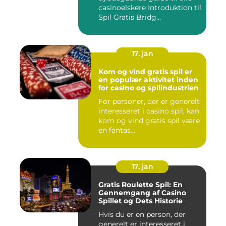
casinoelskere Introduktion til
Spil Gratis Bridg...
17. jan
Kom og vind gratis spil er
en populær aktivitet inden
for casino og spilindustrien
For personer, der er generelt
interesseret i casino spil, kan
kom og vind gratis spil være
en fantas...
17. jan
Gratis Roulette Spil: En
Gennemgang af Casino
Spillet og Dets Historie
Hvis du er en person, der
generelt er interesseret i