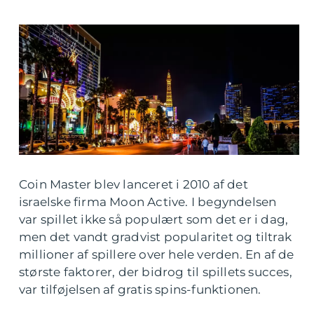
Coin Master blev lanceret i 2010 af det
israelske firma Moon Active. I begyndelsen
var spillet ikke så populært som det er i dag,
men det vandt gradvist popularitet og tiltrak
millioner af spillere over hele verden. En af de
største faktorer, der bidrog til spillets succes,
var tilføjelsen af gratis spins-funktionen.