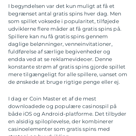
I begyndelsen var det kun muligt at få et
begrænset antal gratis spins hver dag. Men
som spillet voksede i popularitet, tilføjede
udviklerne flere måder at få gratis spins på.
Spillere kan nu få gratis spins gennem
daglige belønninger, venneinvitationer,
fuldførelse af særlige begivenheder og
endda ved at se reklamevideoer. Denne
konstante strøm af gratis spins gjorde spillet
mere tilgængeligt for alle spillere, uanset om
de ønskede at bruge rigtige penge eller ej.
I dag er Coin Master et af de mest
downloadede og populære casinospil på
både iOS og Android-platforme. Det tilbyder
en alsidig spiloplevelse, der kombinerer
casinoelementer som gratis spins med