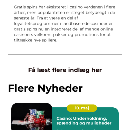
Gratis spins har eksisteret i casino verdenen i flere
årtier, men populariteten er steget betydeligt i de
seneste år. Fra at være en del af
loyalitetsprogrammer i landbaserede casinoer er
gratis spins nu en integreret del af mange online
casinoers velkomstpakker og promotions for at
tiltrække nye spillere.
Få læst flere indlæg her
Flere Nyheder
10. maj
Casino: Underholdning,
spænding og muligheder