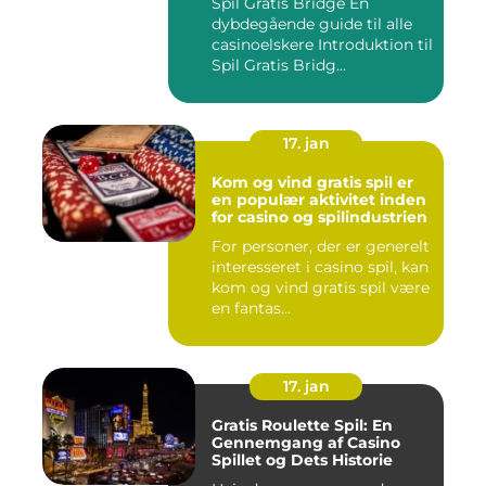
Spil Gratis Bridge En
dybdegående guide til alle
casinoelskere Introduktion til
Spil Gratis Bridg...
17. jan
Kom og vind gratis spil er
en populær aktivitet inden
for casino og spilindustrien
For personer, der er generelt
interesseret i casino spil, kan
kom og vind gratis spil være
en fantas...
17. jan
Gratis Roulette Spil: En
Gennemgang af Casino
Spillet og Dets Historie