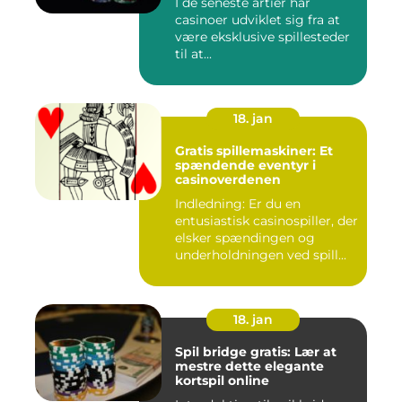
I de seneste årtier har
casinoer udviklet sig fra at
være eksklusive spillesteder
til at...
18. jan
Gratis spillemaskiner: Et
spændende eventyr i
casinoverdenen
Indledning: Er du en
entusiastisk casinospiller, der
elsker spændingen og
underholdningen ved spill...
18. jan
Spil bridge gratis: Lær at
mestre dette elegante
kortspil online