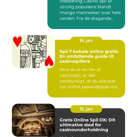
Indledning Casino spil er
utrolig populære blandt
mange mennesker over hele
verden. Fra de dragende...
16. jan
Spil 7 kabale online gratis:
En omfattende guide til
casinospillere
Hvis du er en fan af
casinospil, er det
sandsynligt, at du allerede
har stiftet bekendtskab med
trad...
15. jan
Gratis Online Spil DK: Dit
ultimative sted for
casinounderholdning