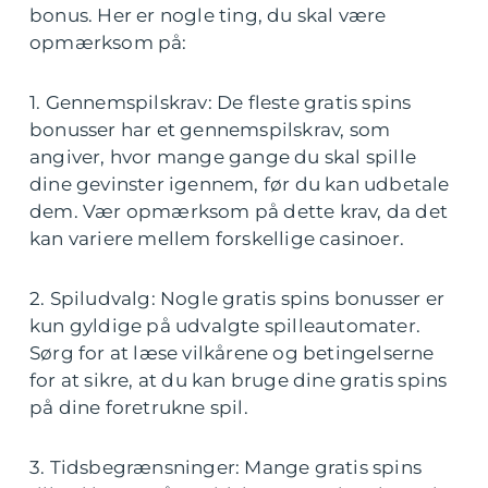
bonus. Her er nogle ting, du skal være
opmærksom på:
1. Gennemspilskrav: De fleste gratis spins
bonusser har et gennemspilskrav, som
angiver, hvor mange gange du skal spille
dine gevinster igennem, før du kan udbetale
dem. Vær opmærksom på dette krav, da det
kan variere mellem forskellige casinoer.
2. Spiludvalg: Nogle gratis spins bonusser er
kun gyldige på udvalgte spilleautomater.
Sørg for at læse vilkårene og betingelserne
for at sikre, at du kan bruge dine gratis spins
på dine foretrukne spil.
3. Tidsbegrænsninger: Mange gratis spins