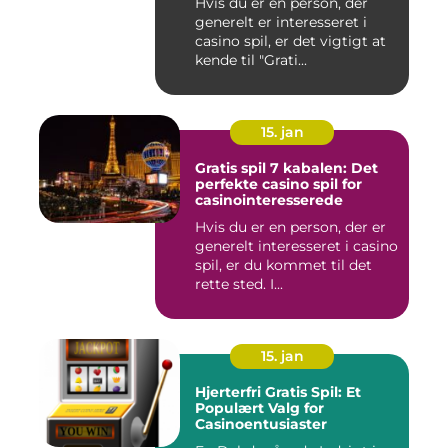
Hvis du er en person, der
generelt er interesseret i
casino spil, er det vigtigt at
kende til "Grati...
15. jan
Gratis spil 7 kabalen: Det
perfekte casino spil for
casinointeresserede
Hvis du er en person, der er
generelt interesseret i casino
spil, er du kommet til det
rette sted. I...
15. jan
Hjerterfri Gratis Spil: Et
Populært Valg for
Casinoentusiaster