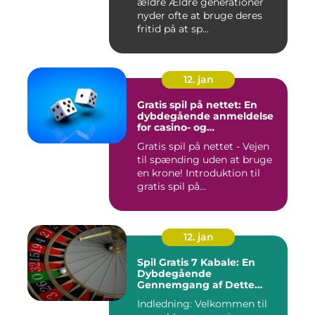
ældre Ældre generationer
nyder ofte at bruge deres
fritid på at sp...
12. jan
Gratis spil på nettet: En
dybdegående anmeldelse
for casino- og
spilentusiaster
Gratis spil på nettet - Vejen
til spænding uden at bruge
en krone! Introduktion til
gratis spil på...
12. jan
Spil Gratis 7 Kabale: En
Dybdegående
Gennemgang af Dette
Casino Kortspil
Indledning: Velkommen til