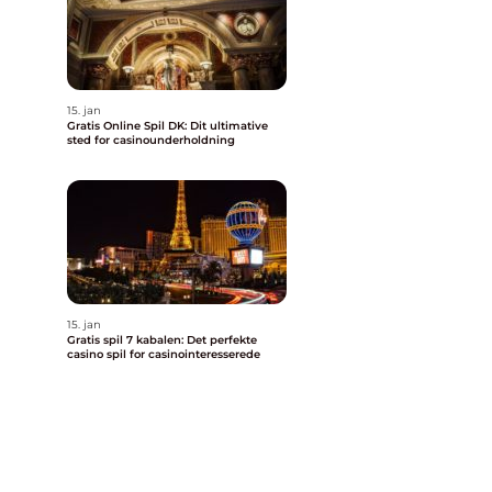
15. jan
Gratis Online Spil DK: Dit ultimative
sted for casinounderholdning
15. jan
Gratis spil 7 kabalen: Det perfekte
casino spil for casinointeresserede