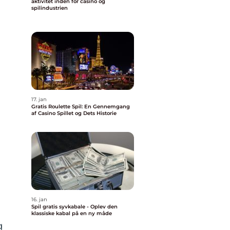
aktivitet inden for casino og
spilindustrien
17. jan
Gratis Roulette Spil: En Gennemgang
af Casino Spillet og Dets Historie
16. jan
Spil gratis syvkabale - Oplev den
klassiske kabal på en ny måde
g