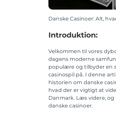
Danske Casinoer: Alt, hv
Introduktion:
Velkommen til vores dybd
dagens moderne samfund 
populære og tilbyder e
casinospil på. I denne art
historien om danske casin
hvad der er vigtigt at vide,
Danmark. Læs videre, og
danske casinoer.