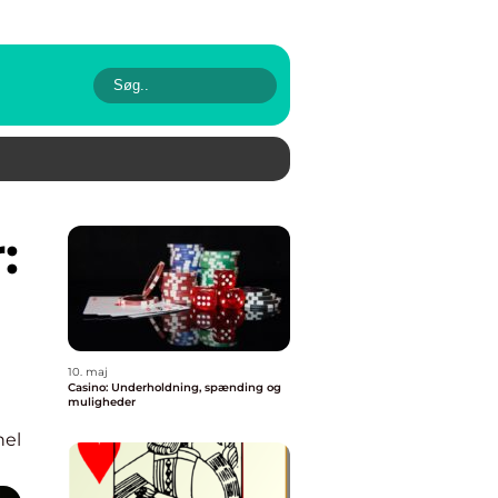
10. maj
Casino: Underholdning, spænding og
muligheder
nel