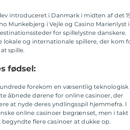
v introduceret i Danmark i midten af det 19
o Munkebjerg i Vejle og Casino Marienlyst i
stinationssteder for spillelystne danskere.
e lokale og internationale spillere, der kom f
t spille.
s fødsel:
århundrede forekom en væsentlig teknologisk
ette åbnede dørene for online casinoer, der
lere at nyde deres yndlingsspil hjemmefra. I
anske online casinoer begrænset, men i takt
 begyndte flere casinoer at dukke op.