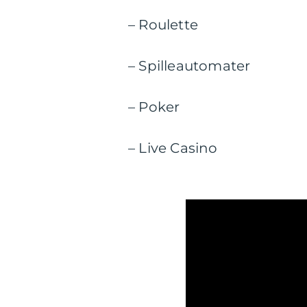
– Roulette
– Spilleautomater
– Poker
– Live Casino