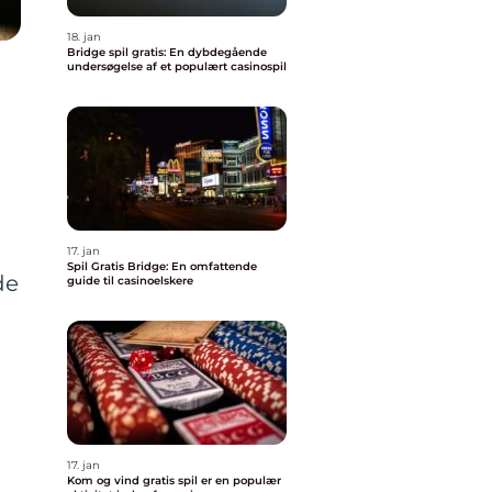
18. jan
Bridge spil gratis: En dybdegående
undersøgelse af et populært casinospil
17. jan
Spil Gratis Bridge: En omfattende
de
guide til casinoelskere
17. jan
Kom og vind gratis spil er en populær