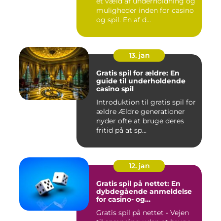
et væld af underholdning og
muligheder inden for casino
og spil. En af d...
13. jan
Gratis spil for ældre: En
guide til underholdende
casino spil
Introduktion til gratis spil for
ældre Ældre generationer
nyder ofte at bruge deres
fritid på at sp...
12. jan
Gratis spil på nettet: En
dybdegående anmeldelse
for casino- og
spilentusiaster
Gratis spil på nettet - Vejen