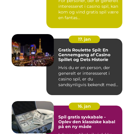
For personer, der er generelt
interesseret i casino spil, kan
kom og vind gratis spil være
en fantas...
17. jan
Gratis Roulette Spil: En
Gennemgang af Casino
Spillet og Dets Historie
Hvis du er en person, der
generelt er interesseret i
casino spil, er du
sandsynligvis bekendt med
ro...
16. jan
Spil gratis syvkabale -
Oplev den klassiske kabal
på en ny måde