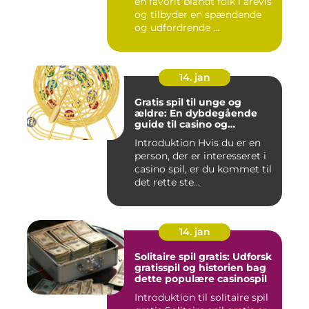
en favorit blandt folk i årevis
og tilbyder en spændende
og udfordrende ...
14. jan
Gratis spil til unge og
ældre: En dybdegående
guide til casino og
spilentusiaster
Introduktion Hvis du er en
person, der er interesseret i
casino spil, er du kommet til
det rette ste...
14. jan
Solitaire spil gratis: Udforsk
gratisspil og historien bag
dette populære casinospil
Introduktion til solitaire spil