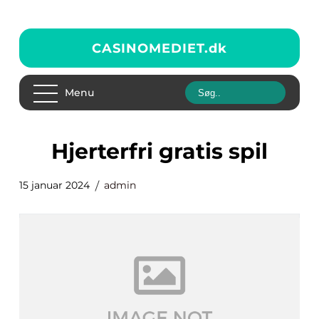
CASINOMEDIET.
dk
Menu
hjerterfri gratis spil
15 januar 2024
admin