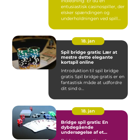
Indledning: Er du en
entusiastisk casinospiller, der
elsker spændingen og
underholdningen ved spill...
18. jan
Spil bridge gratis: Lær at
mestre dette elegante
kortspil online
Introduktion til spil bridge
gratis Spil bridge gratis er en
fantastisk måde at udfordre
dit sind o...
18. jan
Bridge spil gratis: En
dybdegående
undersøgelse af et
populært casinospil