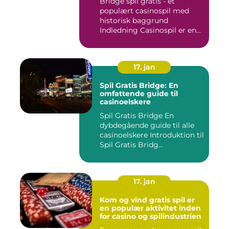
Bridge spil gratis - et
populært casinospil med
historisk baggrund
Indledning Casinospil er en
kil...
17. jan
Spil Gratis Bridge: En
omfattende guide til
casinoelskere
Spil Gratis Bridge En
dybdegående guide til alle
casinoelskere Introduktion til
Spil Gratis Bridg...
17. jan
Kom og vind gratis spil er
en populær aktivitet inden
for casino og spilindustrien