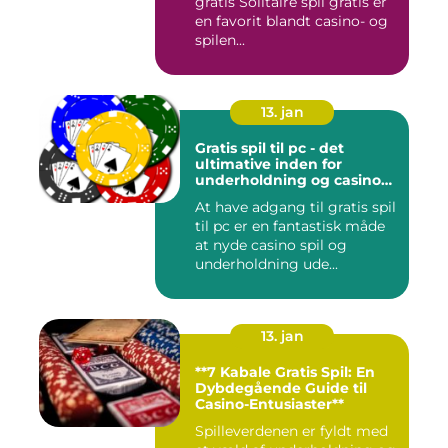
gratis Solitaire spil gratis er
en favorit blandt casino- og
spilen...
13. jan
Gratis spil til pc - det
ultimative inden for
underholdning og casino
spil
At have adgang til gratis spil
til pc er en fantastisk måde
at nyde casino spil og
underholdning ude...
13. jan
**7 Kabale Gratis Spil: En
Dybdegående Guide til
Casino-Entusiaster**
Spilleverdenen er fyldt med