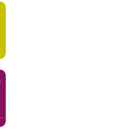
e
r
: