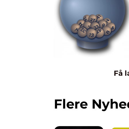
Få l
Flere Nyhe