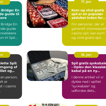
an
17. jan
s Bridge: En
Kom og vind gratis
e guide til
spil er en populær
kere
aktivitet inden for
casino og
 Bridge En
For personer, der er
spilindustrien
nde guide
generelt interesseret
sinoelskere
casino spil, kan kom
n til Spil
og vind gratis spil
g...
være en fantas...
an
16. jan
lette Spil:
Spil gratis syvkabal
mgang af
- Oplev den klassis
llet og
kabal på en ny
orie
måde
 en person,
I denne artikel vil vi
lt er
dykke ned i spillet
et i casino
"syvkabale" og
udforske dets
gvis bekendt
popularitet blandt
casino- o...