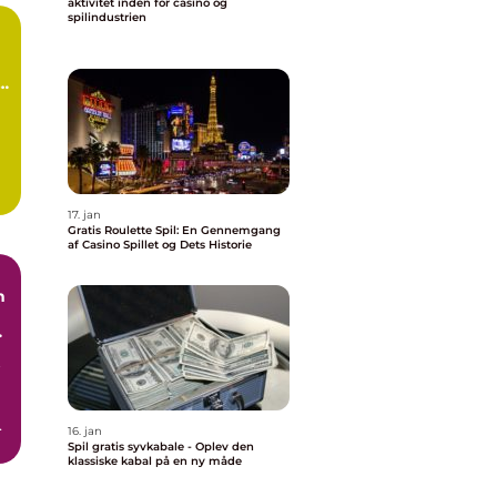
aktivitet inden for casino og
spilindustrien
r
17. jan
Gratis Roulette Spil: En Gennemgang
af Casino Spillet og Dets Historie
n
t
16. jan
Spil gratis syvkabale - Oplev den
klassiske kabal på en ny måde