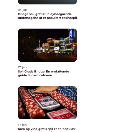
18. jan
Bridge spil gratis: En dybdegående
undersøgelse af et populært casinospil
17. jan
Spil Gratis Bridge: En omfattende
guide til casinoelskere
17. jan
Kom og vind gratis spil er en populær