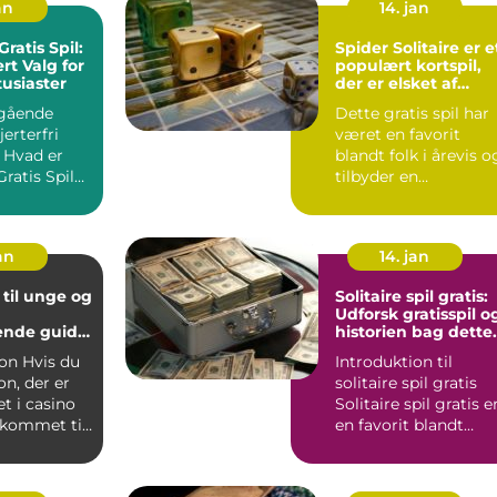
an
14. jan
Gratis Spil:
Spider Solitaire er e
rt Valg for
populært kortspil,
usiaster
der er elsket af
mange casino- og
gående
Dette gratis spil har
spilleentusiaster
jerterfri
været en favorit
r
blandt folk i årevis o
Gratis Spil?
tilbyder en
spændende og
udfordrende ...
jan
14. jan
l til unge og
Solitaire spil gratis:
Udforsk gratisspil o
nde guide
historien bag dette
 og
populære casinospi
on Hvis du
Introduktion til
aster
on, der er
solitaire spil gratis
et i casino
Solitaire spil gratis e
u kommet til
en favorit blandt
e...
casino- og spilen...