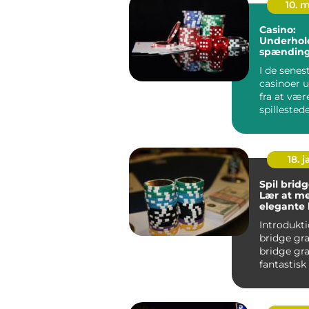
10. 
Casino:
Underhol
spænding
mulighed
I de senes
casinoer u
fra at vær
spillesteder
18. j
Spil bridg
Lær at me
elegante 
online
Introduktio
bridge gratis
bridge gra
fantastis
udfordre di