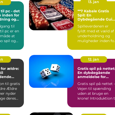
an
13. jan
 til pc - det
**7 Kabale Gratis
e inden for
Spil: En
dning og
Dybdegående Guid
l
til Casino-
gang til
Spilleverdenen er
Entusiaster**
 til pc er en
fyldt med et væld af
k måde at
underholdning og
o spil og
muligheder inden fo
ing ude...
casino og spil. En af
d...
an
12. jan
l for ældre:
Gratis spil på nettet
il
En dybdegående
dende
anmeldelse for
l
casino- og
n til gratis
Gratis spil på nettet -
spilentusiaster
 Ældre
Vejen til spænding
ner nyder
uden at bruge en
uge deres
krone! Introduktion til
 sp...
gratis spil på...