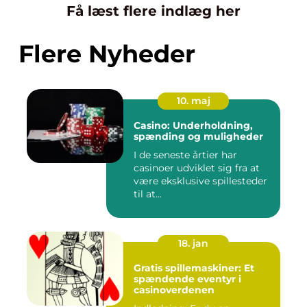
Få læst flere indlæg her
Flere Nyheder
10. maj
Casino: Underholdning,
spænding og muligheder
I de seneste årtier har
casinoer udviklet sig fra at
være eksklusive spillesteder
til at...
18. jan
Gratis spillemaskiner: Et
spændende eventyr i
casinoverdenen