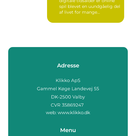
digitale tidsalder er online
spil blevet en uundgåelig del
af livet for mange...
Adresse
web:
www.klikko.dk
Menu