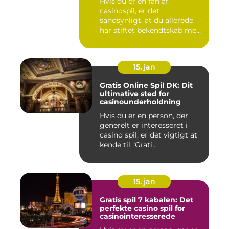
Hvis du er en fan af
casinospil, er det
sandsynligt, at du allerede
har stiftet bekendtskab med
trad...
15. jan
Gratis Online Spil DK: Dit
ultimative sted for
casinounderholdning
Hvis du er en person, der
generelt er interesseret i
casino spil, er det vigtigt at
kende til "Grati...
15. jan
Gratis spil 7 kabalen: Det
perfekte casino spil for
casinointeresserede