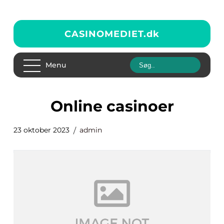
CASINOMEDIET.
dk
Menu
online casinoer
23 oktober 2023
admin