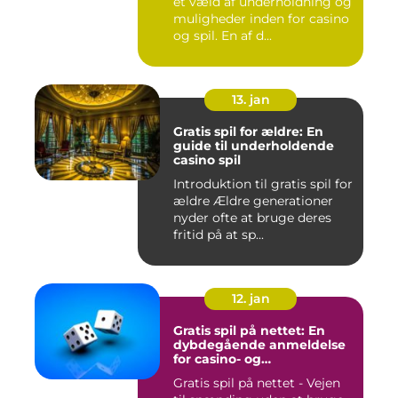
et væld af underholdning og
muligheder inden for casino
og spil. En af d...
13. jan
Gratis spil for ældre: En
guide til underholdende
casino spil
Introduktion til gratis spil for
ældre Ældre generationer
nyder ofte at bruge deres
fritid på at sp...
12. jan
Gratis spil på nettet: En
dybdegående anmeldelse
for casino- og
spilentusiaster
Gratis spil på nettet - Vejen