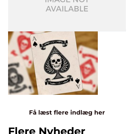
Få læst flere indlæg her
Flere Nyheder