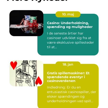
10. maj
Casino: Underholdning,
spænding og muligheder
I de seneste årtier har
casinoer udviklet sig fra at
være eksklusive spillesteder
til at...
18. jan
Gratis spillemaskiner: Et
spændende eventyr i
casinoverdenen
Indledning: Er du en
entusiastisk casinospiller, der
elsker spændingen og
underholdningen ved spill...