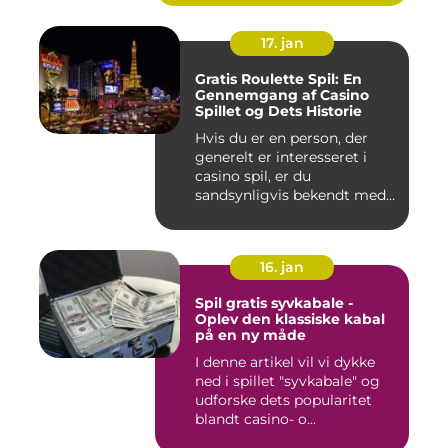
17. jan
Gratis Roulette Spil: En
Gennemgang af Casino
Spillet og Dets Historie
Hvis du er en person, der
generelt er interesseret i
casino spil, er du
sandsynligvis bekendt med
ro...
16. jan
Spil gratis syvkabale -
Oplev den klassiske kabal
på en ny måde
I denne artikel vil vi dykke
ned i spillet "syvkabale" og
udforske dets popularitet
blandt casino- o...