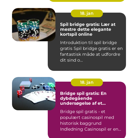
18. jan
Spil bridge gratis: Lær at
mestre dette elegante
kortspil online
Introduktion til spil bridge
gratis Spil bridge gratis er en
fantastisk måde at udfordre
dit sind o...
18. jan
Bridge spil gratis: En
dybdegående
undersøgelse af et
populært casinospil
Bridge spil gratis - et
populært casinospil med
historisk baggrund
Indledning Casinospil er en
kil...