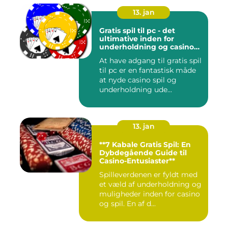
13. jan
Gratis spil til pc - det
ultimative inden for
underholdning og casino
spil
At have adgang til gratis spil
til pc er en fantastisk måde
at nyde casino spil og
underholdning ude...
13. jan
**7 Kabale Gratis Spil: En
Dybdegående Guide til
Casino-Entusiaster**
Spilleverdenen er fyldt med
et væld af underholdning og
muligheder inden for casino
og spil. En af d...