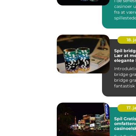
I de senes
casinoer u
fra at vær
spillesteder
18. j
Spil bridg
Lær at me
elegante 
online
Introduktio
bridge gratis
bridge gra
fantastis
udfordre di
17. j
Spil Grati
omfattend
casinoels