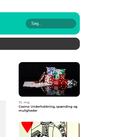
10. maj
Casino: Underholdning, spænding og
muligheder