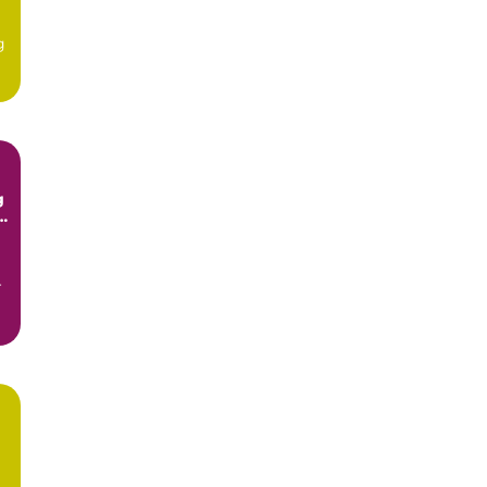
g
g
l
r
e