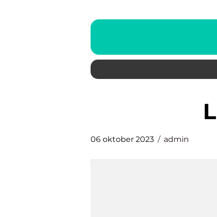
06 oktober 2023
admin