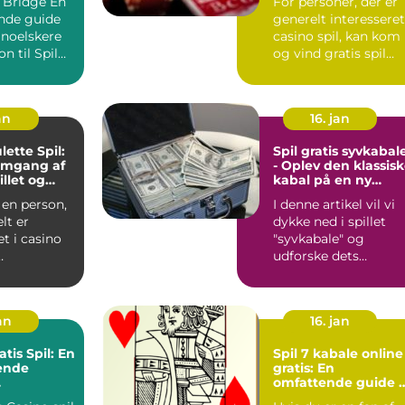
 Bridge En
For personer, der er
spilindustrien
nde guide
generelt interesseret
sinoelskere
casino spil, kan kom
n til Spil
og vind gratis spil
g...
være en fantas...
an
16. jan
lette Spil:
Spil gratis syvkabal
mgang af
- Oplev den klassis
llet og
kabal på en ny
orie
måde
 en person,
I denne artikel vil vi
lt er
dykke ned i spillet
et i casino
"syvkabale" og
udforske dets
gvis bekendt
popularitet blandt
casino- o...
an
16. jan
tis Spil: En
Spil 7 kabale online
ende
gratis: En
omfattende guide ti
ang og
casinospillere