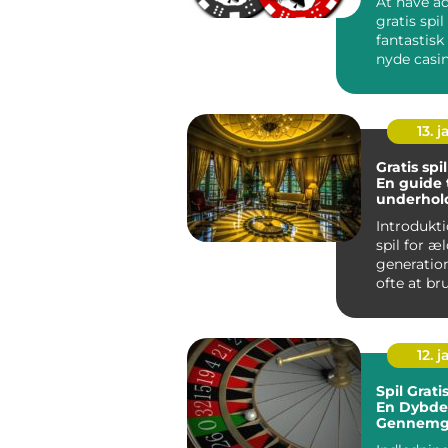
At have ad
gratis spil
fantastis
nyde casin
underholdn
13. j
Gratis spi
En guide t
underhol
casino spi
Introduktio
spil for ældre
generatio
ofte at br
fritid på at
12. j
Spil Grati
En Dybd
Gennemg
Dette Cas