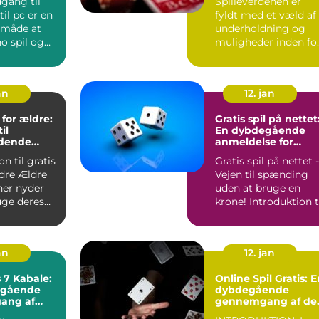
gang til
Spilleverdenen er
Entusiaster**
 til pc er en
fyldt med et væld af
k måde at
underholdning og
o spil og
muligheder inden fo
ing ude...
casino og spil. En af
d...
an
12. jan
l for ældre:
Gratis spil på nettet
il
En dybdegående
dende
anmeldelse for
l
casino- og
n til gratis
Gratis spil på nettet -
spilentusiaster
 Ældre
Vejen til spænding
ner nyder
uden at bruge en
uge deres
krone! Introduktion til
 sp...
gratis spil på...
an
12. jan
s 7 Kabale:
Online Spil Gratis: 
egående
dybdegående
ang af
gennemgang af de
ino Kortspil
spændende verden