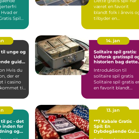
gående
Dette gratis spil har
spilleentusiaster
jerterfri
været en favorit
r
blandt folk i årevis o
Gratis Spil?
tilbyder en
spændende og
udfordrende ...
jan
14. jan
l til unge og
Solitaire spil gratis:
Udforsk gratisspil o
nde guide
historien bag dette
 og
populære casinospi
on Hvis du
Introduktion til
aster
on, der er
solitaire spil gratis
et i casino
Solitaire spil gratis e
u kommet til
en favorit blandt
e...
casino- og spilen...
an
13. jan
 til pc - det
**7 Kabale Gratis
e inden for
Spil: En
dning og
Dybdegående Guid
l
til Casino-