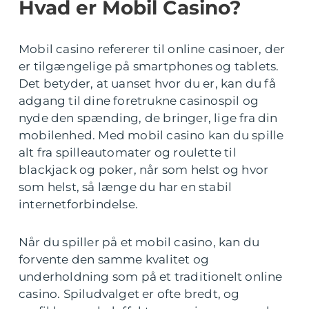
Hvad er Mobil Casino?
Mobil casino refererer til online casinoer, der
er tilgængelige på smartphones og tablets.
Det betyder, at uanset hvor du er, kan du få
adgang til dine foretrukne casinospil og
nyde den spænding, de bringer, lige fra din
mobilenhed. Med mobil casino kan du spille
alt fra spilleautomater og roulette til
blackjack og poker, når som helst og hvor
som helst, så længe du har en stabil
internetforbindelse.
Når du spiller på et mobil casino, kan du
forvente den samme kvalitet og
underholdning som på et traditionelt online
casino. Spiludvalget er ofte bredt, og