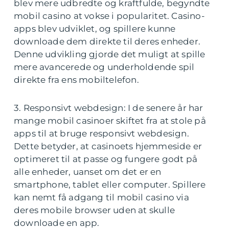
blev mere udbredte og kraftfulde, begyndte
mobil casino at vokse i popularitet. Casino-
apps blev udviklet, og spillere kunne
downloade dem direkte til deres enheder.
Denne udvikling gjorde det muligt at spille
mere avancerede og underholdende spil
direkte fra ens mobiltelefon.
3. Responsivt webdesign: I de senere år har
mange mobil casinoer skiftet fra at stole på
apps til at bruge responsivt webdesign.
Dette betyder, at casinoets hjemmeside er
optimeret til at passe og fungere godt på
alle enheder, uanset om det er en
smartphone, tablet eller computer. Spillere
kan nemt få adgang til mobil casino via
deres mobile browser uden at skulle
downloade en app.