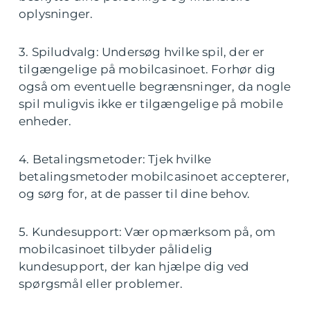
oplysninger.
3. Spiludvalg: Undersøg hvilke spil, der er
tilgængelige på mobilcasinoet. Forhør dig
også om eventuelle begrænsninger, da nogle
spil muligvis ikke er tilgængelige på mobile
enheder.
4. Betalingsmetoder: Tjek hvilke
betalingsmetoder mobilcasinoet accepterer,
og sørg for, at de passer til dine behov.
5. Kundesupport: Vær opmærksom på, om
mobilcasinoet tilbyder pålidelig
kundesupport, der kan hjælpe dig ved
spørgsmål eller problemer.