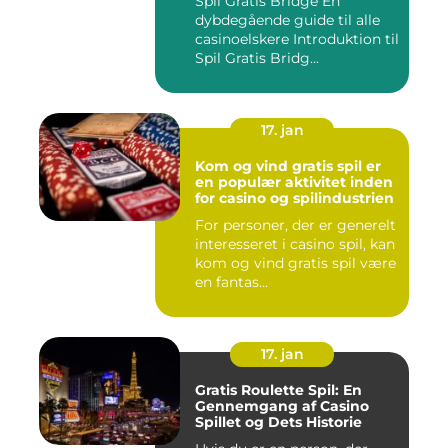
Spil Gratis Bridge En
dybdegående guide til alle
casinoelskere Introduktion til
Spil Gratis Bridg...
17. jan
Kom og vind gratis spil er
en populær aktivitet inden
for casino og spilindustrien
For personer, der er generelt
interesseret i casino spil, kan
kom og vind gratis spil være
en fantas...
17. jan
Gratis Roulette Spil: En
Gennemgang af Casino
Spillet og Dets Historie