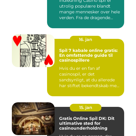
Indledning Casino spil er
utrolig populære blandt
mange mennesker over hele
verden. Fra de dragende...
16. jan
Spil 7 kabale online gratis:
En omfattende guide til
casinospillere
Hvis du er en fan af
casinospil, er det
sandsynligt, at du allerede
har stiftet bekendtskab med
trad...
15. jan
Gratis Online Spil DK: Dit
ultimative sted for
casinounderholdning