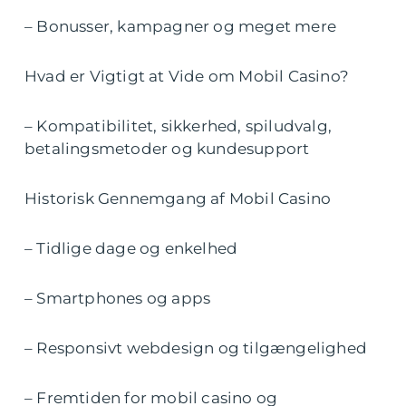
– Bonusser, kampagner og meget mere
Hvad er Vigtigt at Vide om Mobil Casino?
– Kompatibilitet, sikkerhed, spiludvalg,
betalingsmetoder og kundesupport
Historisk Gennemgang af Mobil Casino
– Tidlige dage og enkelhed
– Smartphones og apps
– Responsivt webdesign og tilgængelighed
– Fremtiden for mobil casino og