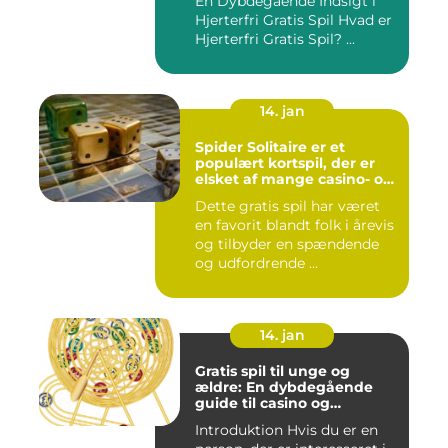
En Dybdegående Indsigt i
Hjerterfri Gratis Spil Hvad er
Hjerterfri Gratis Spil? ...
14. jan
Spider Solitaire er et
populært kortspil, der er
elsket af mange casino- og
spilleentusiaster
Dette gratis spil har været
en favorit blandt folk i årevis
og tilbyder en spændende
og udfordrende ...
14. jan
Gratis spil til unge og
ældre: En dybdegående
guide til casino og
spilentusiaster
Introduktion Hvis du er en