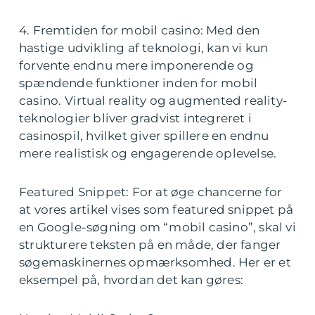
4. Fremtiden for mobil casino: Med den
hastige udvikling af teknologi, kan vi kun
forvente endnu mere imponerende og
spændende funktioner inden for mobil
casino. Virtual reality og augmented reality-
teknologier bliver gradvist integreret i
casinospil, hvilket giver spillere en endnu
mere realistisk og engagerende oplevelse.
Featured Snippet: For at øge chancerne for
at vores artikel vises som featured snippet på
en Google-søgning om “mobil casino”, skal vi
strukturere teksten på en måde, der fanger
søgemaskinernes opmærksomhed. Her er et
eksempel på, hvordan det kan gøres: