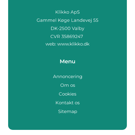
web:
www.klikko.dk
Menu
Annoncering
Om os
Cookies
Kontakt os
Sitemap