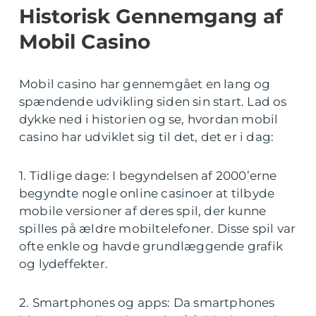
Historisk Gennemgang af
Mobil Casino
Mobil casino har gennemgået en lang og
spændende udvikling siden sin start. Lad os
dykke ned i historien og se, hvordan mobil
casino har udviklet sig til det, det er i dag:
1. Tidlige dage: I begyndelsen af 2000’erne
begyndte nogle online casinoer at tilbyde
mobile versioner af deres spil, der kunne
spilles på ældre mobiltelefoner. Disse spil var
ofte enkle og havde grundlæggende grafik
og lydeffekter.
2. Smartphones og apps: Da smartphones