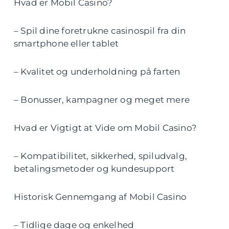
Hvad er Mobil Casino?
– Spil dine foretrukne casinospil fra din
smartphone eller tablet
– Kvalitet og underholdning på farten
– Bonusser, kampagner og meget mere
Hvad er Vigtigt at Vide om Mobil Casino?
– Kompatibilitet, sikkerhed, spiludvalg,
betalingsmetoder og kundesupport
Historisk Gennemgang af Mobil Casino
– Tidlige dage og enkelhed