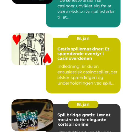
I de seneste årtier har
casinoer udviklet sig fra at
være eksklusive spillesteder
til at...
18. jan
Gratis spillemaskiner: Et
spændende eventyr i
casinoverdenen
Indledning: Er du en
entusiastisk casinospiller, der
elsker spændingen og
underholdningen ved spill...
18. jan
Spil bridge gratis: Lær at
mestre dette elegante
kortspil online