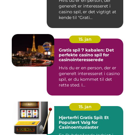
Hvis du er en person, der
generelt er interesseret i
casino spil, er det vigtigt at
kende til "Grati...
15. jan
Gratis spil 7 kabalen: Det
perfekte casino spil for
casinointeresserede
Hvis du er en person, der er
generelt interesseret i casino
spil, er du kommet til det
rette sted. I...
15. jan
Hjerterfri Gratis Spil: Et
Populært Valg for
Casinoentusiaster