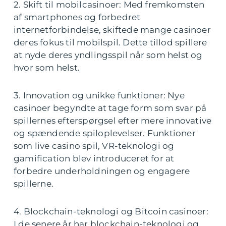
2. Skift til mobilcasinoer: Med fremkomsten
af smartphones og forbedret
internetforbindelse, skiftede mange casinoer
deres fokus til mobilspil. Dette tillod spillere
at nyde deres yndlingsspil når som helst og
hvor som helst.
3. Innovation og unikke funktioner: Nye
casinoer begyndte at tage form som svar på
spillernes efterspørgsel efter mere innovative
og spændende spiloplevelser. Funktioner
som live casino spil, VR-teknologi og
gamification blev introduceret for at
forbedre underholdningen og engagere
spillerne.
4. Blockchain-teknologi og Bitcoin casinoer:
I de senere år har blockchain-teknologi og