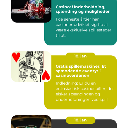
Casino: Underholdning,
spænding og muligheder
I de seneste årtier har
casinoer udviklet sig fra at
være eksklusive spillesteder
til at...
18. jan
Gratis spillemaskiner: Et
spændende eventyr i
casinoverdenen
Indledning: Er du en
entusiastisk casinospiller, der
elsker spændingen og
underholdningen ved spill...
18. jan