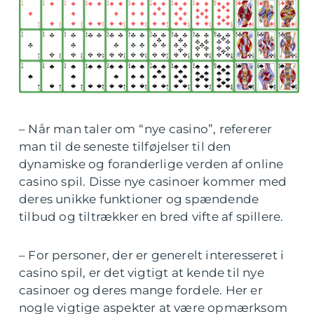
– Når man taler om “nye casino”, refererer
man til de seneste tilføjelser til den
dynamiske og foranderlige verden af online
casino spil. Disse nye casinoer kommer med
deres unikke funktioner og spændende
tilbud og tiltrækker en bred vifte af spillere.
– For personer, der er generelt interesseret i
casino spil, er det vigtigt at kende til nye
casinoer og deres mange fordele. Her er
nogle vigtige aspekter at være opmærksom