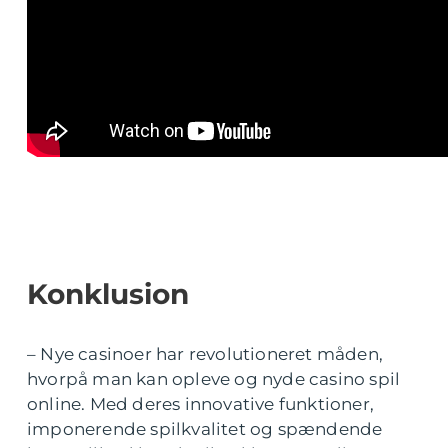
Konklusion
– Nye casinoer har revolutioneret måden,
hvorpå man kan opleve og nyde casino spil
online. Med deres innovative funktioner,
imponerende spilkvalitet og spændende