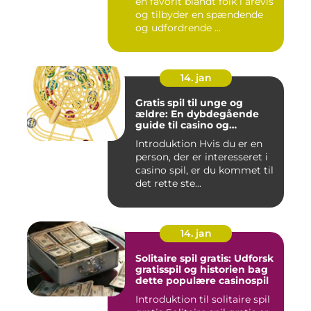
en favorit blandt folk i årevis
og tilbyder en spændende
og udfordrende ...
14. jan
Gratis spil til unge og
ældre: En dybdegående
guide til casino og
spilentusiaster
Introduktion Hvis du er en
person, der er interesseret i
casino spil, er du kommet til
det rette ste...
14. jan
Solitaire spil gratis: Udforsk
gratisspil og historien bag
dette populære casinospil
Introduktion til solitaire spil