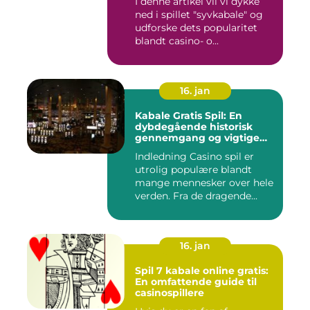
I denne artikel vil vi dykke
ned i spillet "syvkabale" og
udforske dets popularitet
blandt casino- o...
16. jan
Kabale Gratis Spil: En
dybdegående historisk
gennemgang og vigtige
informationer
Indledning Casino spil er
utrolig populære blandt
mange mennesker over hele
verden. Fra de dragende...
16. jan
Spil 7 kabale online gratis:
En omfattende guide til
casinospillere