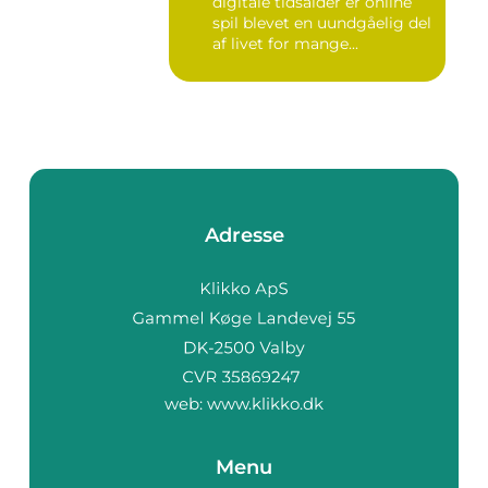
digitale tidsalder er online
spil blevet en uundgåelig del
af livet for mange...
Adresse
web:
www.klikko.dk
Menu