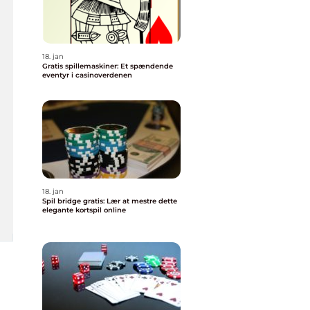
18. jan
Gratis spillemaskiner: Et spændende
eventyr i casinoverdenen
18. jan
Spil bridge gratis: Lær at mestre dette
elegante kortspil online