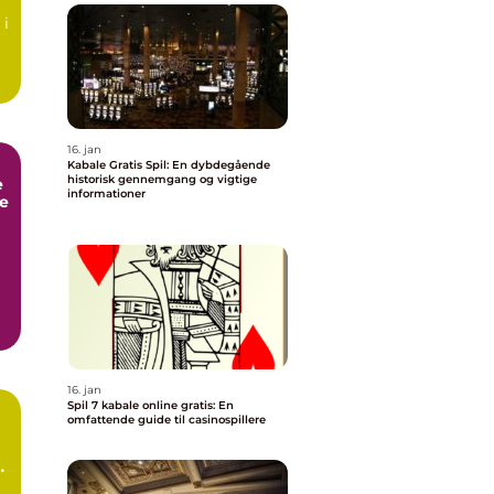
 i
16. jan
Kabale Gratis Spil: En dybdegående
historisk gennemgang og vigtige
e
informationer
ke
16. jan
Spil 7 kabale online gratis: En
omfattende guide til casinospillere
l