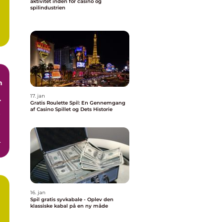
aktivitet inden for casino og
spilindustrien
n
17. jan
Gratis Roulette Spil: En Gennemgang
af Casino Spillet og Dets Historie
t
16. jan
Spil gratis syvkabale - Oplev den
klassiske kabal på en ny måde