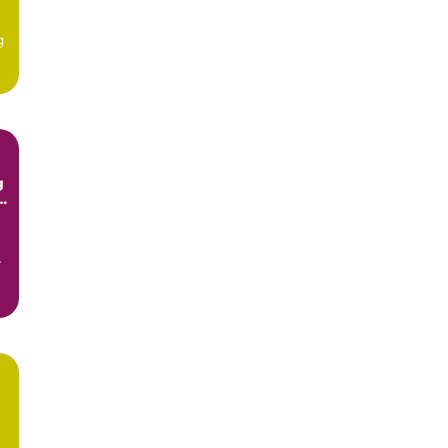
g
g
l
r
e