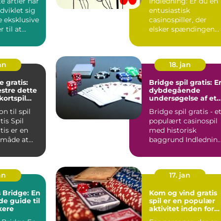
te årtier har
Indledning: Er du en
dviklet sig
entusiastisk
e eksklusive
casinospiller, der
 til at...
elsker spændingen
og underholdningen
ved spill...
an
18. jan
e gratis:
Bridge spil gratis: E
stre dette
dybdegående
kortspil
undersøgelse af et
populært casinospil
n til spil
Bridge spil gratis - e
 Spil
populært casinospil
tis er en
med historisk
k måde at
baggrund Indledning
t sind o...
Casinospil er en kil...
an
17. jan
s Bridge: En
Kom og vind gratis
e guide til
spil er en populær
kere
aktivitet inden for
casino og