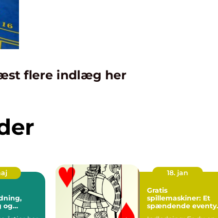
æst flere indlæg her
der
maj
18. jan
Gratis
dning,
spillemaskiner: Et
 og
spændende eventy
er
i casinoverdenen