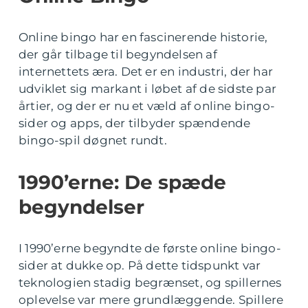
Online bingo har en fascinerende historie,
der går tilbage til begyndelsen af
internettets æra. Det er en industri, der har
udviklet sig markant i løbet af de sidste par
årtier, og der er nu et væld af online bingo-
sider og apps, der tilbyder spændende
bingo-spil døgnet rundt.
1990’erne: De spæde
begyndelser
I 1990’erne begyndte de første online bingo-
sider at dukke op. På dette tidspunkt var
teknologien stadig begrænset, og spillernes
oplevelse var mere grundlæggende. Spillere