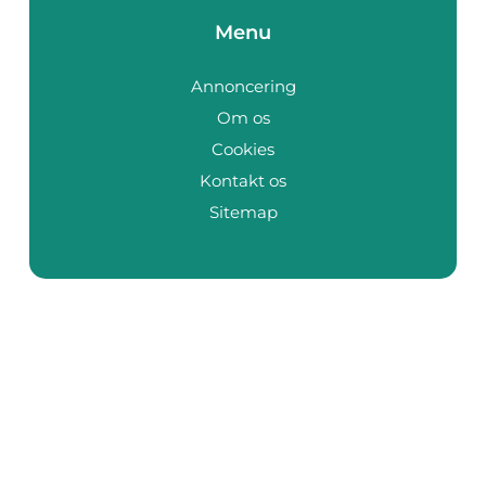
Menu
Annoncering
Om os
Cookies
Kontakt os
Sitemap