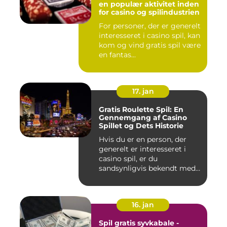
en populær aktivitet inden
for casino og spilindustrien
For personer, der er generelt
interesseret i casino spil, kan
kom og vind gratis spil være
en fantas...
17. jan
Gratis Roulette Spil: En
Gennemgang af Casino
Spillet og Dets Historie
Hvis du er en person, der
generelt er interesseret i
casino spil, er du
sandsynligvis bekendt med
ro...
16. jan
Spil gratis syvkabale -