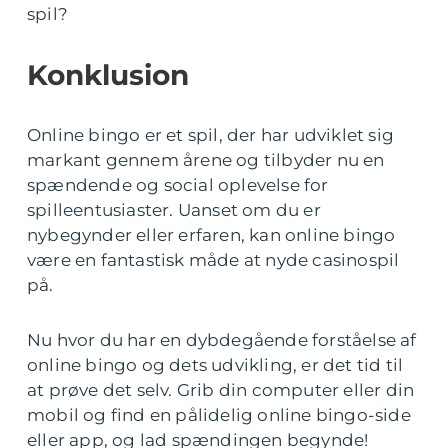
spil?
Konklusion
Online bingo er et spil, der har udviklet sig
markant gennem årene og tilbyder nu en
spændende og social oplevelse for
spilleentusiaster. Uanset om du er
nybegynder eller erfaren, kan online bingo
være en fantastisk måde at nyde casinospil
på.
Nu hvor du har en dybdegående forståelse af
online bingo og dets udvikling, er det tid til
at prøve det selv. Grib din computer eller din
mobil og find en pålidelig online bingo-side
eller app, og lad spændingen begynde!