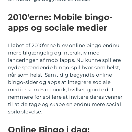
2010’erne: Mobile bingo-
apps og sociale medier
I løbet af 2010’erne blev online bingo endnu
mere tilgængelig og interaktiv med
lanceringen af mobilapps. Nu kunne spillere
nyde spændende bingo-spil hvor som helst,
når som helst. Samtidig begyndte online
bingo-sider og apps at integrere sociale
medier som Facebook, hvilket gjorde det
nemmere for spillere at invitere deres venner
til at deltage og skabe en endnu mere social
spiloplevelse.
Online Bingo i dag: