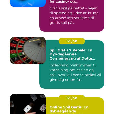
for casino- og
spilentusiaster
Gratis spil på nettet - Vejen
til spænding uden at bruge
en krone! Introduktion til
gratis spil på...
12. jan
Spil Gratis 7 Kabale: En
Dybdegående
Gennemgang af Dette
Casino Kortspil
Indledning: Velkommen til
vores blog om casino og
spil, hvor vi i denne artikel vil
give dig en omfa...
12. jan
Online Spil Gratis: En
dybdegående