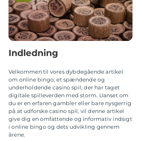
Indledning
Velkommen til vores dybdegående artikel
om online bingo, et spændende og
underholdende casino spil, der har taget
digitale spilleverden med storm. Uanset om
du er en erfaren gambler eller bare nysgerrig
på at udforske casino spil, vil denne artikel
give dig en omfattende og informativ indsigt
i online bingo og dets udvikling gennem
årene.