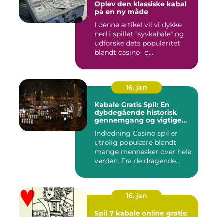
Oplev den klassiske kabal
på en ny måde
I denne artikel vil vi dykke
ned i spillet "syvkabale" og
udforske dets popularitet
blandt casino- o...
16. jan
Kabale Gratis Spil: En
dybdegående historisk
gennemgang og vigtige
informationer
Indledning Casino spil er
utrolig populære blandt
mange mennesker over hele
verden. Fra de dragende...
16. jan
Spil 7 kabale online gratis: