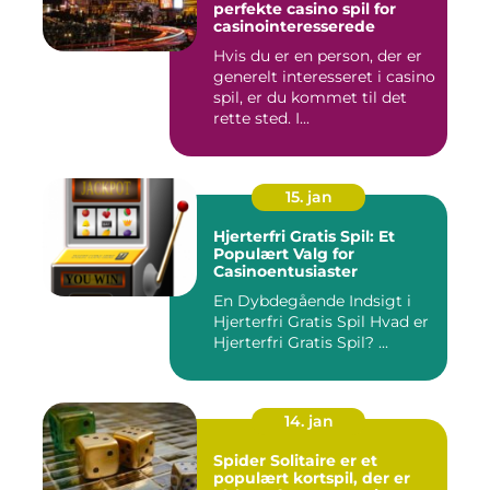
perfekte casino spil for
casinointeresserede
Hvis du er en person, der er
generelt interesseret i casino
spil, er du kommet til det
rette sted. I...
15. jan
Hjerterfri Gratis Spil: Et
Populært Valg for
Casinoentusiaster
En Dybdegående Indsigt i
Hjerterfri Gratis Spil Hvad er
Hjerterfri Gratis Spil? ...
14. jan
Spider Solitaire er et
populært kortspil, der er