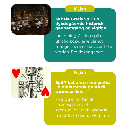
16. jan
Kabale Gratis Spil: En
dybdegående historisk
gennemgang og vigtige
informationer
Indledning Casino spil er
utrolig populære blandt
mange mennesker over hele
verden. Fra de dragende...
16. jan
Spil 7 kabale online gratis:
En omfattende guide til
casinospillere
Hvis du er en fan af
casinospil, er det
sandsynligt, at du allerede
har stiftet bekendtskab med
trad...