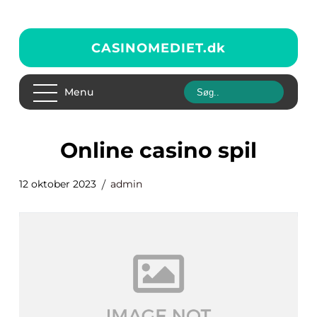
CASINOMEDIET.
dk
Menu
online casino spil
12 oktober 2023
admin