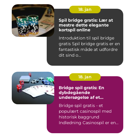
18. jan
Spil bridge gratis: Lær at
mestre dette elegante
kortspil online
Introduktion til spil bridge
gratis Spil bridge gratis er en
fantastisk måde at udfordre
dit sind o...
18. jan
Bridge spil gratis: En
dybdegående
undersøgelse af et
populært casinospil
Bridge spil gratis - et
populært casinospil med
historisk baggrund
Indledning Casinospil er en
kil...