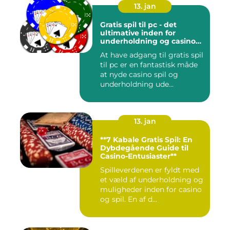
13. jan
Gratis spil til pc - det
ultimative inden for
underholdning og casino
spil
At have adgang til gratis spil
til pc er en fantastisk måde
at nyde casino spil og
underholdning ude...
13. jan
**7 Kabale Gratis Spil: En
Dybdegående Guide til
Casino-Entusiaster**
Spilleverdenen er fyldt med
et væld af underholdning og
muligheder inden for casino
og spil. En af d...