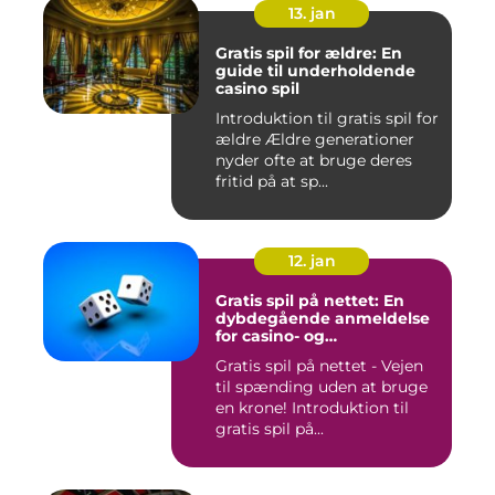
13. jan
Gratis spil for ældre: En
guide til underholdende
casino spil
Introduktion til gratis spil for
ældre Ældre generationer
nyder ofte at bruge deres
fritid på at sp...
12. jan
Gratis spil på nettet: En
dybdegående anmeldelse
for casino- og
spilentusiaster
Gratis spil på nettet - Vejen
til spænding uden at bruge
en krone! Introduktion til
gratis spil på...