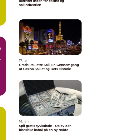
aktivitet inden for casino og
spilindustrien
n
17. jan
Gratis Roulette Spil: En Gennemgang
t
af Casino Spillet og Dets Historie
16. jan
Spil gratis syvkabale - Oplev den
klassiske kabal på en ny måde