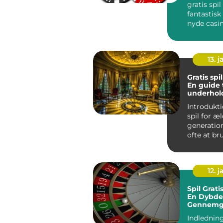
gratis spil
fantastis
nyde casin
underholdn
13. j
Gratis spi
En guide t
underhol
casino spi
Introduktio
spil for ældre
generatio
ofte at br
fritid på at
12. j
Spil Grati
En Dybd
Gennemg
Dette Cas
Indledning