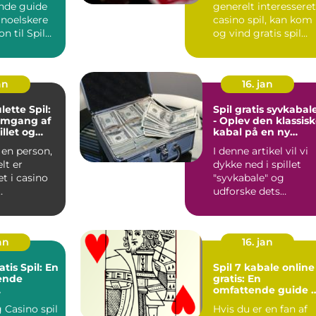
nde guide
generelt interesseret
sinoelskere
casino spil, kan kom
n til Spil
og vind gratis spil
g...
være en fantas...
an
16. jan
lette Spil:
Spil gratis syvkabal
mgang af
- Oplev den klassis
llet og
kabal på en ny
orie
måde
 en person,
I denne artikel vil vi
lt er
dykke ned i spillet
et i casino
"syvkabale" og
udforske dets
gvis bekendt
popularitet blandt
casino- o...
an
16. jan
tis Spil: En
Spil 7 kabale online
ende
gratis: En
omfattende guide ti
ang og
casinospillere
il
Hvis du er en fan af