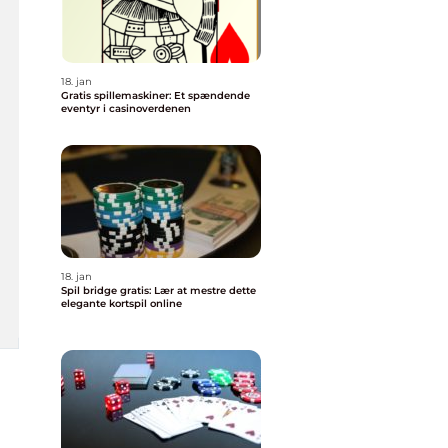
18. jan
Gratis spillemaskiner: Et spændende
eventyr i casinoverdenen
18. jan
Spil bridge gratis: Lær at mestre dette
elegante kortspil online