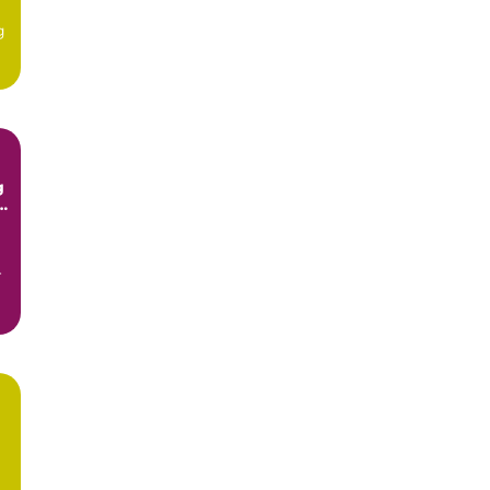
g
g
l
r
e