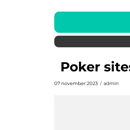
poker si
07 november 2023
admin