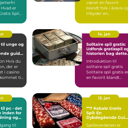
jerterfri
været en favorit
r
blandt folk i årevis o
Gratis Spil?
tilbyder en
spændende og
udfordrende ...
jan
14. jan
l til unge og
Solitaire spil gratis:
Udforsk gratisspil o
nde guide
historien bag dette
 og
populære casinospi
on Hvis du
Introduktion til
aster
on, der er
solitaire spil gratis
et i casino
Solitaire spil gratis e
u kommet til
en favorit blandt
e...
casino- og spilen...
an
13. jan
 til pc - det
**7 Kabale Gratis
e inden for
Spil: En
dning og
Dybdegående Guid
l
til Casino-
gang til
Spilleverdenen er
Entusiaster**