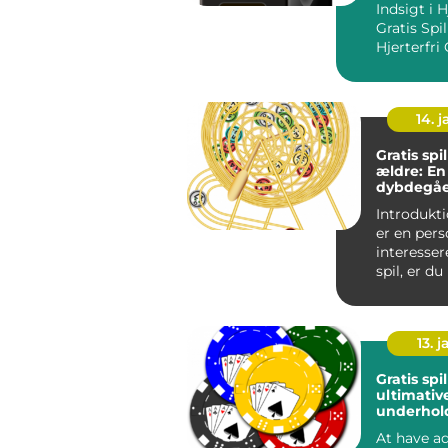
Indsigt i H
Gratis Spil Hvad e
Hjerterfri 
...
14. 
Gratis spi
ældre: En
dybdegåe
til casino
Introdukti
spilentusi
er en pers
interesser
spil, er d
det rette st
13. j
Gratis spil
ultimativ
underhol
casino spi
At have ad