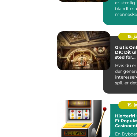
er utroli
informati
blandt m
mennesker
verden. Fr
dragende..
15. j
Gratis Onl
DK: Dit u
sted for
casinoun
Hvis du er
g
der genere
interesser
spil, er de
kende til "G
15. j
Hjerterfri 
Et Populæ
Casinoent
En Dybde