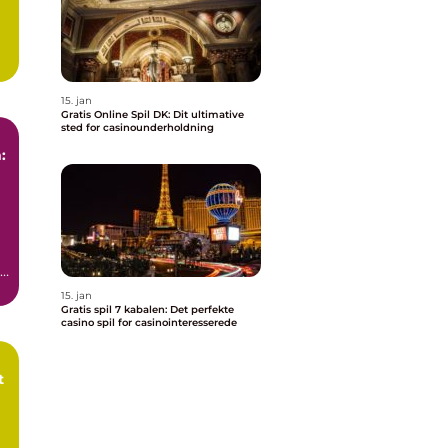
15. jan
Gratis Online Spil DK: Dit ultimative
sted for casinounderholdning
:
e
l
15. jan
Gratis spil 7 kabalen: Det perfekte
casino spil for casinointeresserede
t