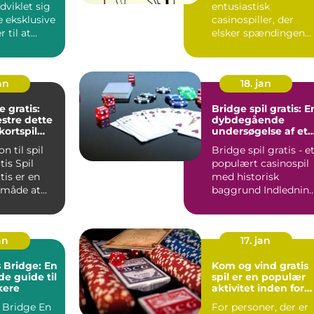
dviklet sig
entusiastisk
e eksklusive
casinospiller, der
 til at...
elsker spændingen
og underholdningen
ved spill...
an
18. jan
e gratis:
Bridge spil gratis: E
stre dette
dybdegående
kortspil
undersøgelse af et
populært casinospil
n til spil
Bridge spil gratis - e
 Spil
populært casinospil
tis er en
med historisk
k måde at
baggrund Indledning
t sind o...
Casinospil er en kil...
an
17. jan
s Bridge: En
Kom og vind gratis
e guide til
spil er en populær
kere
aktivitet inden for
casino og
 Bridge En
For personer, der er
spilindustrien