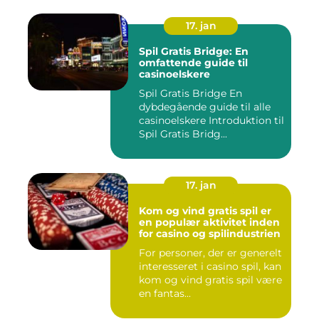
17. jan
Spil Gratis Bridge: En
omfattende guide til
casinoelskere
Spil Gratis Bridge En
dybdegående guide til alle
casinoelskere Introduktion til
Spil Gratis Bridg...
17. jan
Kom og vind gratis spil er
en populær aktivitet inden
for casino og spilindustrien
For personer, der er generelt
interesseret i casino spil, kan
kom og vind gratis spil være
en fantas...