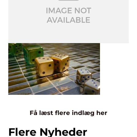
Få læst flere indlæg her
Flere Nyheder