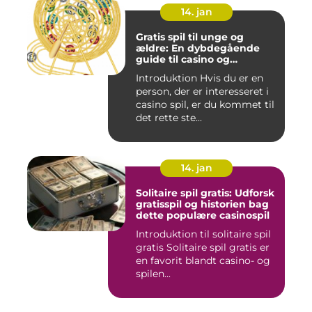
14. jan
Gratis spil til unge og
ældre: En dybdegående
guide til casino og
spilentusiaster
Introduktion Hvis du er en
person, der er interesseret i
casino spil, er du kommet til
det rette ste...
14. jan
Solitaire spil gratis: Udforsk
gratisspil og historien bag
dette populære casinospil
Introduktion til solitaire spil
gratis Solitaire spil gratis er
en favorit blandt casino- og
spilen...