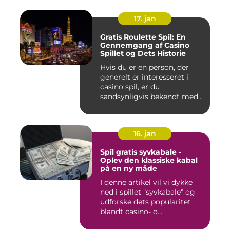
17. jan
Gratis Roulette Spil: En
Gennemgang af Casino
Spillet og Dets Historie
Hvis du er en person, der
generelt er interesseret i
casino spil, er du
sandsynligvis bekendt med
ro...
16. jan
Spil gratis syvkabale -
Oplev den klassiske kabal
på en ny måde
I denne artikel vil vi dykke
ned i spillet "syvkabale" og
udforske dets popularitet
blandt casino- o...