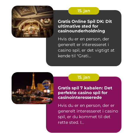
15. jan
Gratis Online Spil DK: Dit
ultimative sted for
casinounderholdning
Hvis du er en person, der
generelt er interesseret i
casino spil, er det vigtigt at
kende til "Grati...
15. jan
Gratis spil 7 kabalen: Det
perfekte casino spil for
casinointeresserede
Hvis du er en person, der er
generelt interesseret i casino
spil, er du kommet til det
rette sted. I...