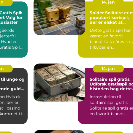
an
14. jan
Gratis Spil:
Spider Solitaire er e
rt Valg for
populært kortspil,
usiaster
der er elsket af
mange casino- og
gående
Dette gratis spil har
spilleentusiaster
jerterfri
været en favorit
r
blandt folk i årevis o
Gratis Spil?
tilbyder en
spændende og
udfordrende ...
jan
14. jan
l til unge og
Solitaire spil gratis:
Udforsk gratisspil o
nde guide
historien bag dette
 og
populære casinospi
on Hvis du
Introduktion til
aster
on, der er
solitaire spil gratis
et i casino
Solitaire spil gratis e
u kommet til
en favorit blandt
e...
casino- og spilen...