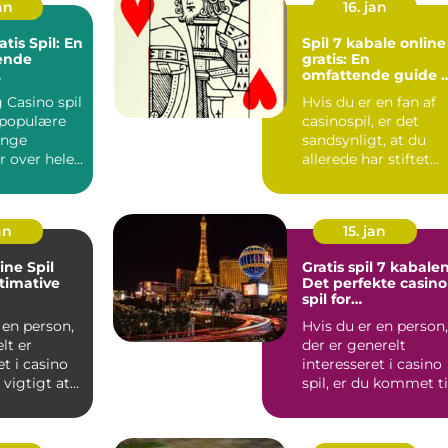
an
16. jan
tis Spil: En
Spil 7 kabale online
ende
gratis: En
omfattende guide ti
ang og
casinospillere
il
Hvis du er en fan af
g populære
casinospil, er det
oner
ange
sandsynligt, at du
 over hele
allerede har stiftet
a de
bekendtskab med
.
trad...
an
15. jan
ine Spil
Gratis spil 7 kabalen
ltimative
Det perfekte casino
spil for
derholdnin
casinointeressered
 en person,
Hvis du er en person,
lt er
der er generelt
et i casino
interesseret i casino
t vigtigt at
spil, er du kommet ti
rati...
det rette sted. I...