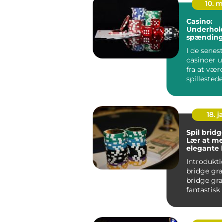
10. 
Casino:
Underhol
spænding
mulighed
I de senes
casinoer u
fra at vær
spillesteder
18. j
Spil bridg
Lær at me
elegante 
online
Introduktio
bridge gratis
bridge gra
fantastis
udfordre di