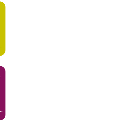
e
r
: