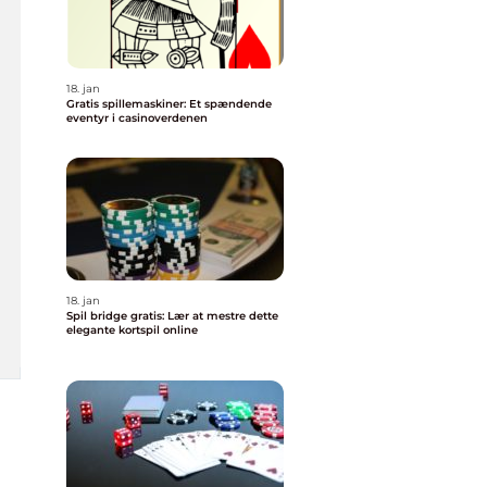
18. jan
Gratis spillemaskiner: Et spændende
eventyr i casinoverdenen
18. jan
Spil bridge gratis: Lær at mestre dette
elegante kortspil online