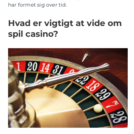
har formet sig over tid.
Hvad er vigtigt at vide om
spil casino?