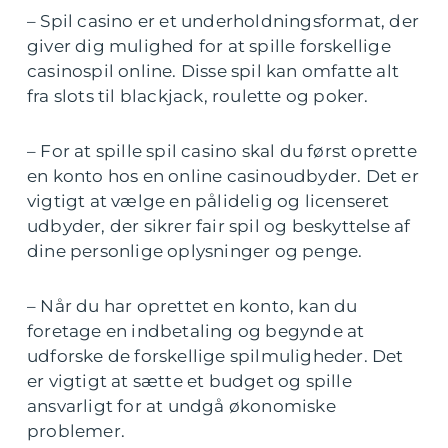
– Spil casino er et underholdningsformat, der
giver dig mulighed for at spille forskellige
casinospil online. Disse spil kan omfatte alt
fra slots til blackjack, roulette og poker.
– For at spille spil casino skal du først oprette
en konto hos en online casinoudbyder. Det er
vigtigt at vælge en pålidelig og licenseret
udbyder, der sikrer fair spil og beskyttelse af
dine personlige oplysninger og penge.
– Når du har oprettet en konto, kan du
foretage en indbetaling og begynde at
udforske de forskellige spilmuligheder. Det
er vigtigt at sætte et budget og spille
ansvarligt for at undgå økonomiske
problemer.