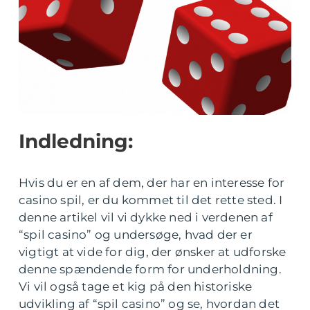
Indledning:
Hvis du er en af dem, der har en interesse for
casino spil, er du kommet til det rette sted. I
denne artikel vil vi dykke ned i verdenen af
“spil casino” og undersøge, hvad der er
vigtigt at vide for dig, der ønsker at udforske
denne spændende form for underholdning.
Vi vil også tage et kig på den historiske
udvikling af “spil casino” og se, hvordan det