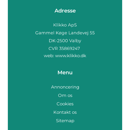
Adresse
web:
www.klikko.dk
Menu
Annoncering
Om os
Cookies
Kontakt os
Sitemap