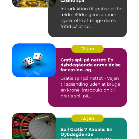
casino spil
Introduktion til gratis spil for
ældre Ældre generationer
nyder ofte at bruge deres
fritid på at sp...
12. jan
Gratis spil på nettet: En
dybdegående anmeldelse
for casino- og
spilentusiaster
Gratis spil på nettet - Vejen
til spænding uden at bruge
en krone! Introduktion til
gratis spil på...
12. jan
Spil Gratis 7 Kabale: En
Dybdegående