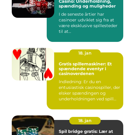
Casino: Underholdning,
spænding og muligheder
I de seneste årtier har
casinoer udviklet sig fra at
være eksklusive spillesteder
til at...
18. jan
Gratis spillemaskiner: Et
spændende eventyr i
casinoverdenen
Indledning: Er du en
entusiastisk casinospiller, der
elsker spændingen og
underholdningen ved spill...
18. jan
Spil bridge gratis: Lær at