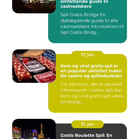
omfattende guide til
casinoelskere
Spil Gratis Bridge En
dybdegående guide til alle
casinoelskere Introduktion til
Spil Gratis Bridg...
17. jan
Kom og vind gratis spil er
en populær aktivitet inden
for casino og spilindustrien
For personer, der er generelt
interesseret i casino spil, kan
kom og vind gratis spil være
en fantas...
17. jan
Gratis Roulette Spil: En