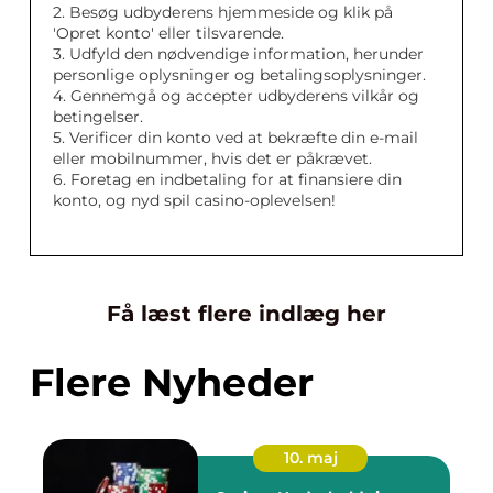
2. Besøg udbyderens hjemmeside og klik på
'Opret konto' eller tilsvarende.
3. Udfyld den nødvendige information, herunder
personlige oplysninger og betalingsoplysninger.
4. Gennemgå og accepter udbyderens vilkår og
betingelser.
5. Verificer din konto ved at bekræfte din e-mail
eller mobilnummer, hvis det er påkrævet.
6. Foretag en indbetaling for at finansiere din
konto, og nyd spil casino-oplevelsen!
Få læst flere indlæg her
Flere Nyheder
10. maj