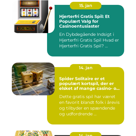
15. jan
Hjerterfri Gratis Spil: Et
Populært Valg for
Casinoentusiaster
En Dybdegående Indsigt i
Hjerterfri Gratis Spil Hvad er
Hjerterfri Gratis Spil? ...
14. jan
Spider Solitaire er et
populært kortspil, der er
elsket af mange casino- og
spilleentusiaster
Dette gratis spil har været
en favorit blandt folk i årevis
og tilbyder en spændende
og udfordrende ...
14. jan