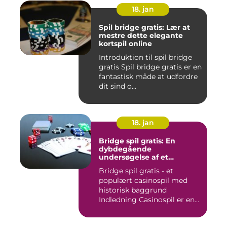
18. jan
Spil bridge gratis: Lær at
mestre dette elegante
kortspil online
Introduktion til spil bridge
gratis Spil bridge gratis er en
fantastisk måde at udfordre
dit sind o...
18. jan
Bridge spil gratis: En
dybdegående
undersøgelse af et
populært casinospil
Bridge spil gratis - et
populært casinospil med
historisk baggrund
Indledning Casinospil er en
kil...