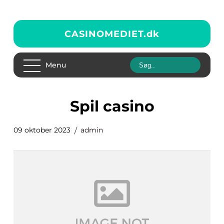
CASINOMEDIET.
dk
Menu
spil casino
09 oktober 2023
admin