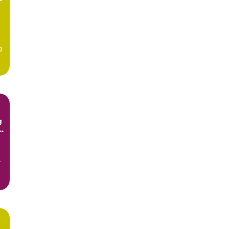
g
g
l
r