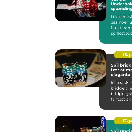
Underhol
spænding
mulighed
I de senes
casinoer u
fra at vær
spillesteder
18. j
Spil bridg
Lær at me
elegante 
online
Introduktio
bridge gratis
bridge gra
fantastis
udfordre di
17. j
Spil Grati