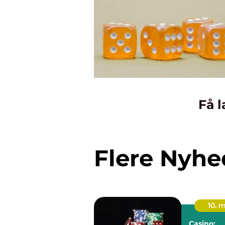
Få l
Flere Nyhe
10. 
Casino: