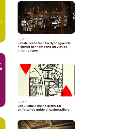
 i
16. jan
Kabale Gratis Spil: En dybdegående
historisk gennemgang og vigtige
informationer
e
ke
16. jan
Spil 7 kabale online gratis: En
omfattende guide til casinospillere