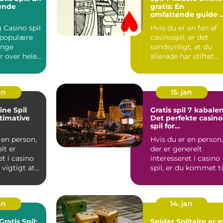
ende
gratis: En
omfattende guide ti
ang og
casinospillere
il
Hvis du er en fan af
g populære
casinospil, er det
oner
ange
sandsynligt, at du
 over hele
allerede har stiftet
a de
bekendtskab med
.
trad...
an
15. jan
ine Spil
Gratis spil 7 kabalen
ltimative
Det perfekte casino
spil for
derholdnin
casinointeressered
 en person,
Hvis du er en person,
lt er
der er generelt
et i casino
interesseret i casino
t vigtigt at
spil, er du kommet ti
rati...
det rette sted. I...
an
14. jan
Gratis Spil:
Spider Solitaire er e