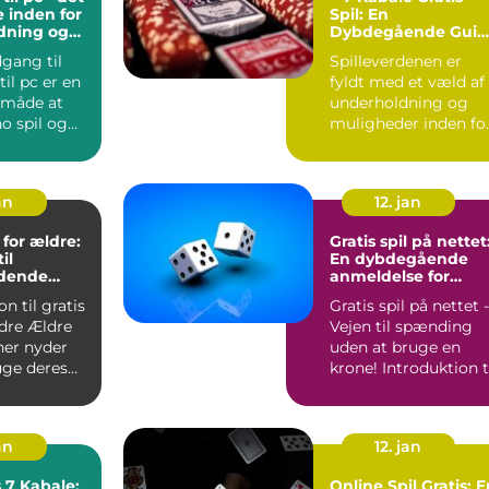
e inden for
Spil: En
dning og
Dybdegående Guid
l
til Casino-
gang til
Spilleverdenen er
Entusiaster**
 til pc er en
fyldt med et væld af
k måde at
underholdning og
o spil og
muligheder inden fo
ing ude...
casino og spil. En af
d...
an
12. jan
l for ældre:
Gratis spil på nettet
il
En dybdegående
dende
anmeldelse for
l
casino- og
n til gratis
Gratis spil på nettet -
spilentusiaster
 Ældre
Vejen til spænding
ner nyder
uden at bruge en
uge deres
krone! Introduktion til
 sp...
gratis spil på...
an
12. jan
s 7 Kabale:
Online Spil Gratis: 