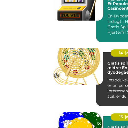
Et Populæ
Casinoent
En Dybde
Indsigt i H
Gratis Spil Hvad e
Hjerterfri 
...
14. 
Gratis spi
ældre: En
dybdegåe
til casino
Introdukti
spilentusi
er en pers
interesser
spil, er d
det rette st
13. j
Gratis spil