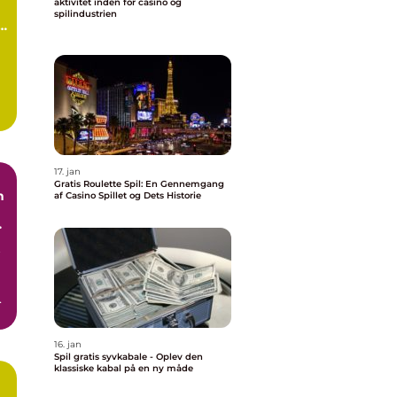
aktivitet inden for casino og
spilindustrien
r
17. jan
Gratis Roulette Spil: En Gennemgang
n
af Casino Spillet og Dets Historie
t
16. jan
Spil gratis syvkabale - Oplev den
klassiske kabal på en ny måde