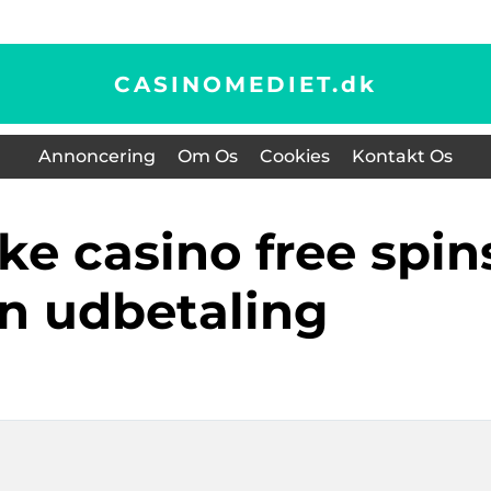
CASINOMEDIET.
dk
Annoncering
Om Os
Cookies
Kontakt Os
n udbetaling