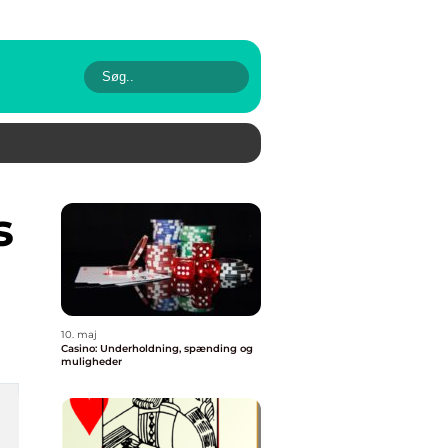
10. maj
Casino: Underholdning, spænding og
muligheder