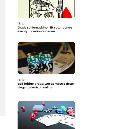
18. jan
Gratis spillemaskiner: Et spændende
eventyr i casinoverdenen
18. jan
Spil bridge gratis: Lær at mestre dette
elegante kortspil online