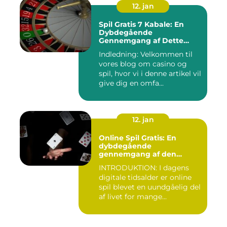
12. jan
Spil Gratis 7 Kabale: En
Dybdegående
Gennemgang af Dette
Casino Kortspil
Indledning: Velkommen til
vores blog om casino og
spil, hvor vi i denne artikel vil
give dig en omfa...
12. jan
Online Spil Gratis: En
dybdegående
gennemgang af den
spændende verden af
INTRODUKTION: I dagens
gratis online casino spil
digitale tidsalder er online
spil blevet en uundgåelig del
af livet for mange...