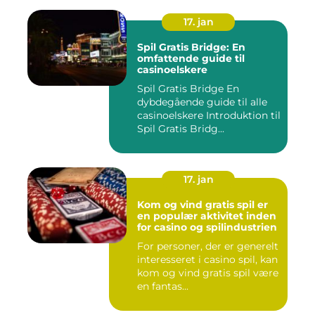
17. jan
Spil Gratis Bridge: En
omfattende guide til
casinoelskere
Spil Gratis Bridge En
dybdegående guide til alle
casinoelskere Introduktion til
Spil Gratis Bridg...
17. jan
Kom og vind gratis spil er
en populær aktivitet inden
for casino og spilindustrien
For personer, der er generelt
interesseret i casino spil, kan
kom og vind gratis spil være
en fantas...