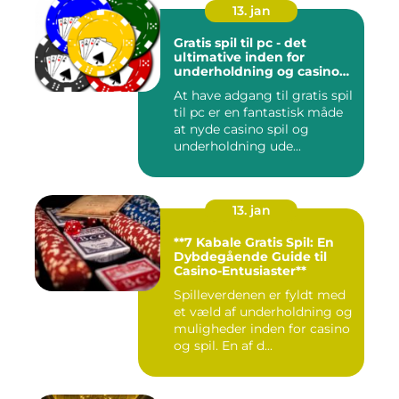
13. jan
Gratis spil til pc - det
ultimative inden for
underholdning og casino
spil
At have adgang til gratis spil
til pc er en fantastisk måde
at nyde casino spil og
underholdning ude...
13. jan
**7 Kabale Gratis Spil: En
Dybdegående Guide til
Casino-Entusiaster**
Spilleverdenen er fyldt med
et væld af underholdning og
muligheder inden for casino
og spil. En af d...