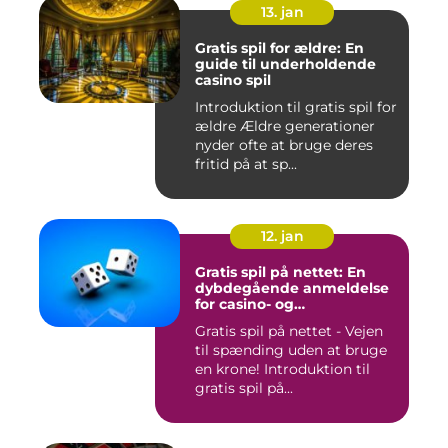
13. jan
Gratis spil for ældre: En
guide til underholdende
casino spil
Introduktion til gratis spil for
ældre Ældre generationer
nyder ofte at bruge deres
fritid på at sp...
12. jan
Gratis spil på nettet: En
dybdegående anmeldelse
for casino- og
spilentusiaster
Gratis spil på nettet - Vejen
til spænding uden at bruge
en krone! Introduktion til
gratis spil på...