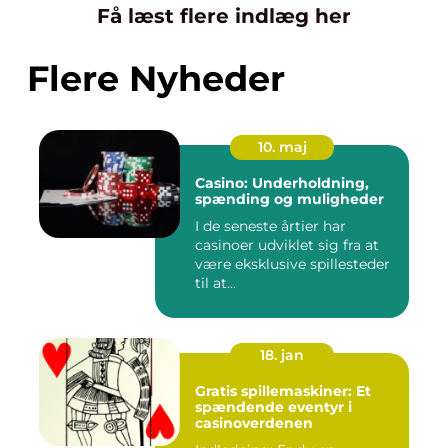
Få læst flere indlæg her
Flere Nyheder
10. maj
Casino: Underholdning,
spænding og muligheder
I de seneste årtier har
casinoer udviklet sig fra at
være eksklusive spillesteder
til at...
18. jan
Gratis spillemaskiner: Et
spændende eventyr i
casinoverdenen