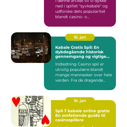
I denne artikel vil vi dykke
ned i spillet "syvkabale" og
udforske dets popularitet
blandt casino- o...
16. jan
Kabale Gratis Spil: En
dybdegående historisk
gennemgang og vigtige
informationer
Indledning Casino spil er
utrolig populære blandt
mange mennesker over hele
verden. Fra de dragende...
16. jan
Spil 7 kabale online gratis:
En omfattende guide til
casinospillere