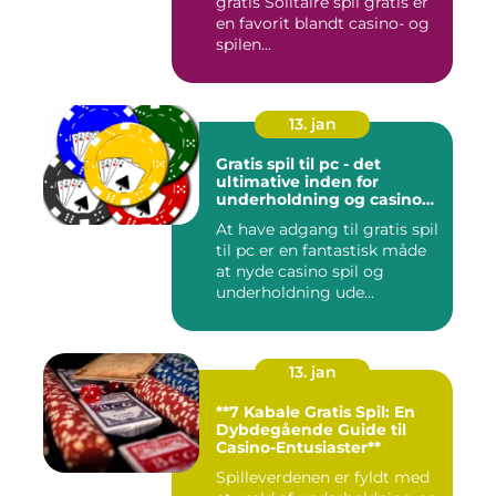
gratis Solitaire spil gratis er
en favorit blandt casino- og
spilen...
13. jan
Gratis spil til pc - det
ultimative inden for
underholdning og casino
spil
At have adgang til gratis spil
til pc er en fantastisk måde
at nyde casino spil og
underholdning ude...
13. jan
**7 Kabale Gratis Spil: En
Dybdegående Guide til
Casino-Entusiaster**
Spilleverdenen er fyldt med