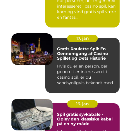
For personer, der er generelt
interesseret i casino spil, kan
kom og vind gratis spil være
en fantas...
17. jan
Gratis Roulette Spil: En
Gennemgang af Casino
Spillet og Dets Historie
Hvis du er en person, der
generelt er interesseret i
casino spil, er du
sandsynligvis bekendt med
ro...
16. jan
Spil gratis syvkabale -
Oplev den klassiske kabal
på en ny måde